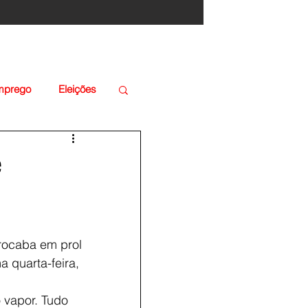
Emprego
Eleições
e
rocaba em prol 
 quarta-feira, 
 vapor. Tudo 