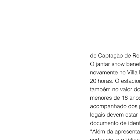
de Captação de Recu
O jantar show benef
novamente no Villa 
20 horas. O estacio
também no valor do 
menores de 18 anos
acompanhado dos p
legais devem estar 
documento de ident
“Além da apresenta
sertaneja, o público