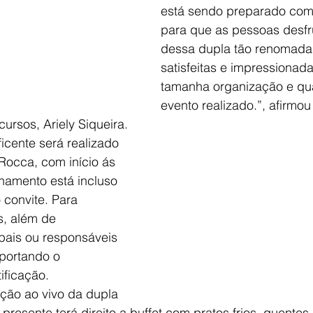
está sendo preparado com 
para que as pessoas desf
dessa dupla tão renomada
satisfeitas e impressionad
tamanha organização e qu
evento realizado.”, afirmou
rsos, Ariely Siqueira.
icente será realizado 
Rocca, com início ás 
namento está incluso 
convite. Para 
, além de 
ais ou responsáveis 
portando o 
ificação.
ção ao vivo da dupla 
 presente terá direito a buffet com pratos frios, quente