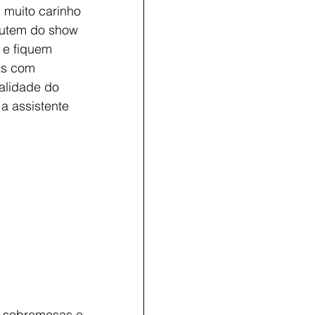
muito carinho 
rutem do show 
 e fiquem 
as com 
alidade do 
 a assistente 
s, sobremesas e 