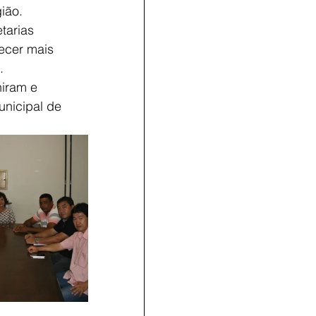
ião.
tarias 
ecer mais 
.
iram e 
unicipal de 