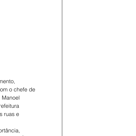
mento, 
com o chefe de 
, Manoel 
efeitura 
s ruas e 
rtância, 