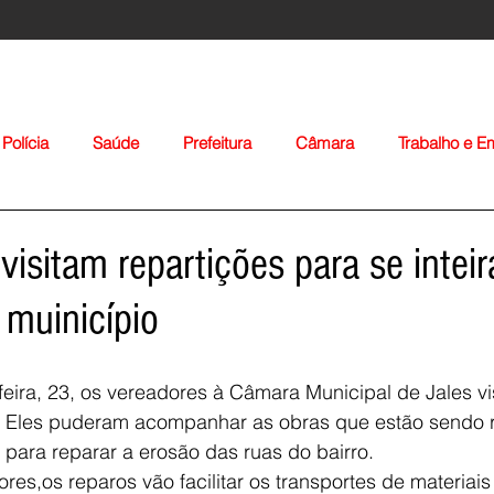
Polícia
Saúde
Prefeitura
Câmara
Trabalho e 
orte
Educação
Agropecuária
Igreja
Nacionais
visitam repartições para se inteir
 muinicípio
eira, 23, os vereadores à Câmara Municipal de Jales vi
 III. Eles puderam acompanhar as obras que estão sendo 
Voltar
l para reparar a erosão das ruas do bairro.
es,os reparos vão facilitar os transportes de materiais 