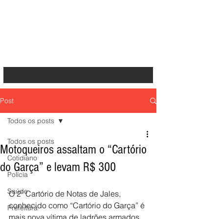
Post
Todos os posts
Todos os posts
Motoqueiros assaltam o “Cartório
Cotidiano
do Garça” e levam R$ 300
Polícia
Saúde
O 2º Cartório de Notas de Jales, 
conhecido como “Cartório do Garça” é 
Prefeitura
mais nova vítima de ladrões armados 