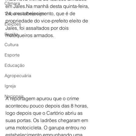
Câmara
em Jales.Na manhã desta quinta-feira, 
24, o estabelecimento, que é de 
Trabalho e Emprego
propriedade do vice-prefeito eleito de 
Eleições
Jales, foi assaltados por dois 
Região
motoqueiros armados.
Cultura
Esporte
Educação
Agropecuária
Igreja
Nacionais
A reportagem apurou que o crime 
aconteceu pouco depois das 8 horas, 
logo depois que o Cartório abriu as 
suas portas. Os ladrões chegaram em 
uma motocicleta. O garupa entrou no 
estabelecimento empunhando uma 