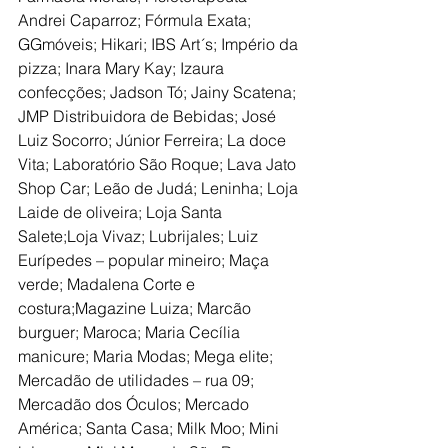
Andrei Caparroz; Fórmula Exata; 
GGmóveis; Hikari; IBS Art´s; Império da 
pizza; Inara Mary Kay; Izaura 
confecções; Jadson Tó; Jainy Scatena; 
JMP Distribuidora de Bebidas; José 
Luiz Socorro; Júnior Ferreira; La doce 
Vita; Laboratório São Roque; Lava Jato 
Shop Car; Leão de Judá; Leninha; Loja 
Laide de oliveira; Loja Santa 
Salete;Loja Vivaz; Lubrijales; Luiz 
Eurípedes – popular mineiro; Maça 
verde; Madalena Corte e 
costura;Magazine Luiza; Marcão 
burguer; Maroca; Maria Cecília 
manicure; Maria Modas; Mega elite; 
Mercadão de utilidades – rua 09; 
Mercadão dos Óculos; Mercado 
América; Santa Casa; Milk Moo; Mini 