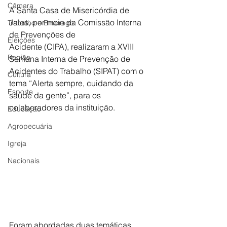
Câmara
A Santa Casa de Misericórdia de 
Jales, por meio da Comissão Interna 
Trabalho e Emprego
de Prevenções de
Eleições
Acidente (CIPA), realizaram a XVIII 
Região
Semana Interna de Prevenção de 
Acidentes do Trabalho (SIPAT) com o 
Cultura
tema “Alerta sempre, cuidando da 
Esporte
saúde da gente”, para os 
colaboradores da instituição.
Educação
Agropecuária
Igreja
Nacionais
Foram abordadas duas temáticas 