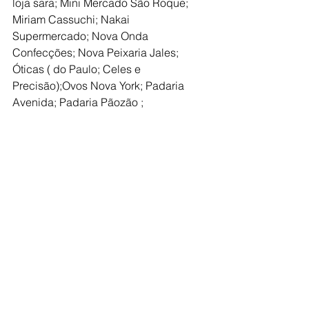
loja sara; Mini Mercado São Roque; 
Miriam Cassuchi; Nakai 
Supermercado; Nova Onda 
Confecções; Nova Peixaria Jales; 
Óticas ( do Paulo; Celes e 
Precisão);Ovos Nova York; Padaria 
Avenida; Padaria Pãozão ; 
Panificadora sabor a mais; Pesque 
pague oiti –pesqueiro da família; 
Pingo Tintas; Pit Stop; Piuí Festas; 
Poaitti Detal; Prado Materiais para 
construção; Proença Supermercados; 
Q bonita modas; Radical capacetes; 
Rafa alhos; Regina Cursi Semi Joias; 
Renan; Restaurante da Tatinha; 
Restaurante Sol Nascente; Rodrigo 
cabeleireiro;Rosangela; Santana 
materiais para construção; Scap 
Center; Serv festa corujão; Sete center; 