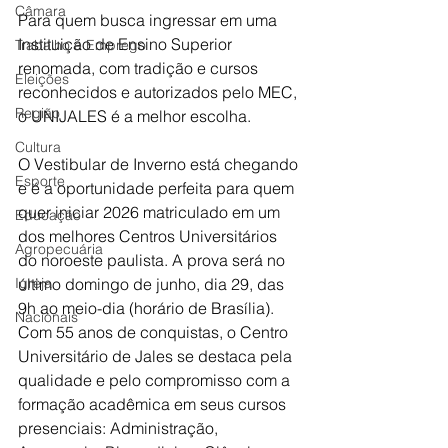
Câmara
Para quem busca ingressar em uma 
Instituição de Ensino Superior 
Trabalho e Emprego
renomada, com tradição e cursos 
Eleições
reconhecidos e autorizados pelo MEC, 
Região
o UNIJALES é a melhor escolha. 
Cultura
O Vestibular de Inverno está chegando 
Esporte
e é a oportunidade perfeita para quem 
quer iniciar 2026 matriculado em um 
Educação
dos melhores Centros Universitários 
Agropecuária
do noroeste paulista. A prova será no 
Igreja
último domingo de junho, dia 29, das 
9h ao meio-dia (horário de Brasília).
Nacionais
Com 55 anos de conquistas, o Centro 
Universitário de Jales se destaca pela 
qualidade e pelo compromisso com a 
formação acadêmica em seus cursos 
presenciais: Administração, 