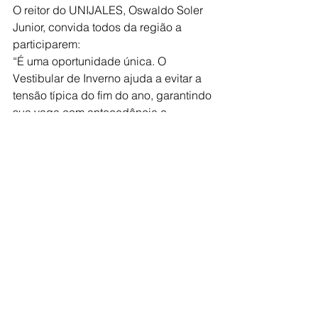
O reitor do UNIJALES, Oswaldo Soler 
Junior, convida todos da região a 
participarem:
“É uma oportunidade única. O 
Vestibular de Inverno ajuda a evitar a 
tensão típica do fim do ano, garantindo 
sua vaga com antecedência e 
permitindo foco total no início das 
aulas em 2026.”
Com novas parcerias firmadas, há 
condições especiais para candidatos 
de Jales, Dirce Reis, Pontalinda, 
Urânia, São Francisco e Nova 
Castilho, cujas prefeituras oferecem 
bolsas de até 100%.
Ainda dá tempo de se inscrever!
As inscrições são gratuitas e podem 
ser feitas pelo site 
www.unijales.edu.br
. A prova será 