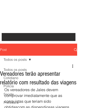
Post
Todos os posts
Todos os posts
Vereadores terão apresentar
Cotidiano
relatório com resultado das viagens
Polícia
Os vereadores de Jales devem 
Saúde
comprovar imediatamente que as 
conquistas que teriam sido 
Prefeitura
obtidascom as dispendiosas viagens 