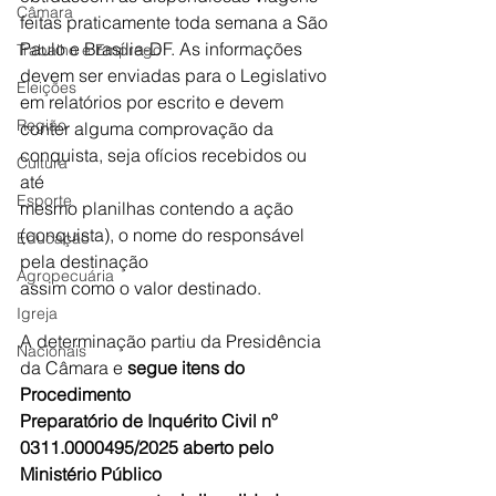
Câmara
feitas praticamente toda semana a São 
Paulo e Brasília-DF. As informações 
Trabalho e Emprego
devem ser enviadas para o Legislativo 
Eleições
em relatórios por escrito e devem 
Região
conter alguma comprovação da 
conquista, seja ofícios recebidos ou 
Cultura
até
Esporte
mesmo planilhas contendo a ação 
(conquista), o nome do responsável 
Educação
pela destinação
Agropecuária
assim como o valor destinado.
Igreja
A determinação partiu da Presidência 
Nacionais
da Câmara e 
segue itens do 
Procedimento
Preparatório de Inquérito Civil nº 
0311.0000495/2025 aberto pelo 
Ministério Público