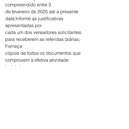
compreendido entre 3
de fevereiro de 2025 até a presente 
data;Informe as justificativas 
apresentadas por
cada um dos vereadores solicitantes 
para receberem as referidas diárias; 
Forneça
cópias de todos os documentos que 
comprovem a efetiva atividade 
legislativa
desempenhada por cada um dos 
vereadores contemplados com as 
diárias recebidas
durante o período mencionado, ou 
seja, de 3 de fevereiro até agora; 
Forneça cópias de
todos os documentos que comprovem 
os gastos efetivos suportados por 