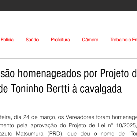
Polícia
Saúde
Prefeitura
Câmara
Trabalho e 
orte
Educação
Agropecuária
Igreja
Nacionais
 são homenageados por Projeto d
e Toninho Bertti à cavalgada
feira, dia 24 de março, os Vereadores foram homena
Voltar
mento pela aprovação do Projeto de Lei nº 10/2025, 
azuto Matsumura (PRD), que deu o nome de “Tonin