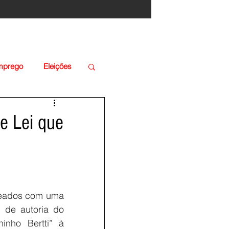
Emprego
Eleições
e Lei que
geados com uma 
de autoria do 
ho Bertti” à 