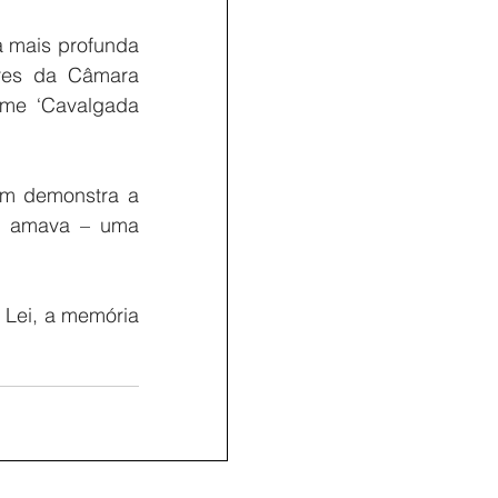
 mais profunda 
res da Câmara 
ome ‘Cavalgada 
m demonstra a 
o amava – uma 
Lei, a memória 