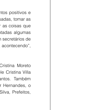
os positivos e 
adas, tomar as 
 as coisas que 
ntadas algumas 
secretários de 
 acontecendo”, 
ristina Moreto 
Cristina Villa 
antos. Também 
 Hernandes, o 
va, Prefeitos, 