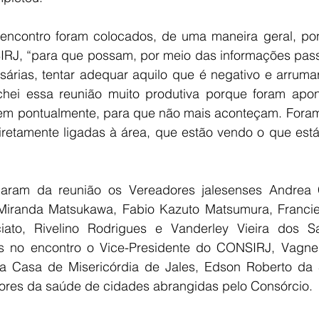
 encontro foram colocados, de uma maneira geral, pont
RJ, “para que possam, por meio das informações pass
sárias, tentar adequar aquilo que é negativo e arrumar
chei essa reunião muito produtiva porque foram apo
em pontualmente, para que não mais aconteçam. Foram 
retamente ligadas à área, que estão vendo o que está
param da reunião os Vereadores jalesenses Andrea C
Miranda Matsukawa, Fabio Kazuto Matsumura, Franciele 
iato, Rivelino Rodrigues e Vanderley Vieira dos S
es no encontro o Vice-Presidente do CONSIRJ, Vagner
a Casa de Misericórdia de Jales, Edson Roberto da Sil
idores da saúde de cidades abrangidas pelo Consórcio.