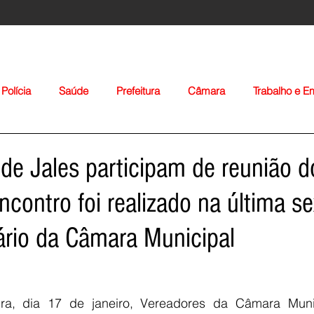
Polícia
Saúde
Prefeitura
Câmara
Trabalho e 
orte
Educação
Agropecuária
Igreja
Nacionais
de Jales participam de reunião d
contro foi realizado na última se
ário da Câmara Municipal
Voltar
eira, dia 17 de janeiro, Vereadores da Câmara Munic