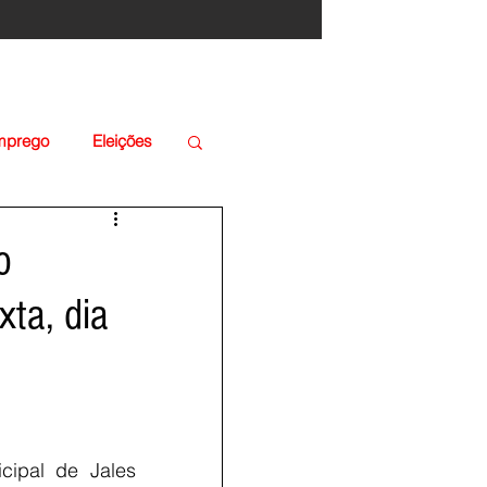
Emprego
Eleições
o
xta, dia
ipal de Jales 