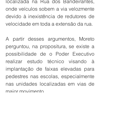
localizada na Rua dos Bandeirantes, 
onde veículos sobem a via velozmente 
devido à inexistência de redutores de 
velocidade em toda a extensão da rua.
A partir desses argumentos, Moreto 
perguntou, na propositura, se existe a 
possibilidade de o Poder Executivo 
realizar estudo técnico visando à 
implantação de faixas elevadas para 
pedestres nas escolas, especialmente 
nas unidades localizadas em vias de 
maior movimento.
Outra dúvida foi se existe a 
possibilidade de inclusão da EMEI 
“Professora Vera Lúcia da Silva Oliveira 
Vilela” entre as unidades prioritárias 
para eventual implantação de faixa 