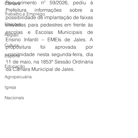
Requerimento nº 59/2026, pediu à 
Câmara
Prefeitura informações sobre a 
Trabalho e Emprego
possibilidade de implantação de faixas 
Eleições
elevadas para pedestres em frente às 
escolas e Escolas Municipais de 
Região
Ensino Infantil – EMEIs de Jales. A 
Cultura
propositura foi aprovada por 
unanimidade nesta segunda-feira, dia 
Esporte
11 de maio, na 1853ª Sessão Ordinária 
Educação
da Câmara Municipal de Jales.
Agropecuária
Igreja
Nacionais