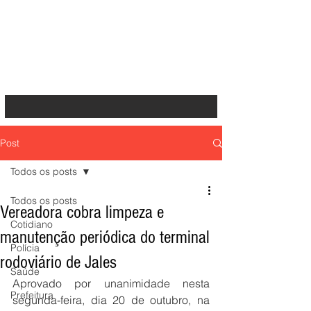
Post
Todos os posts
Todos os posts
Vereadora cobra limpeza e
Cotidiano
manutenção periódica do terminal
Polícia
rodoviário de Jales
Saúde
Aprovado por unanimidade nesta 
Prefeitura
segunda-feira, dia 20 de outubro, na 