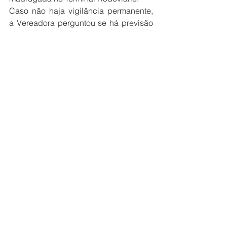
Caso não haja vigilância permanente, 
a Vereadora perguntou se há previsão 
de implantação de monitoramento por 
câmeras, vigia fixo ou atuação mais 
efetiva da Guarda Civil Municipal no 
local.
Ainda, Villa indagou se a Prefeitura tem 
conhecimento da situação relatada e já 
realizou alguma vistoria recente para 
averiguar as condições de limpeza e 
segurança do local.
A possível existência de projeto ou 
planejamento em andamento para 
revitalização, reforma ou de 
readequação estrutural, também foi 
objeto de questionamento da Edil.