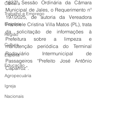
1837ª Sessão Ordinária da Câmara 
Câmara
Municipal de Jales, o Requerimento nº 
Trabalho e Emprego
197/2025, de autoria da Vereadora 
Eleições
Franciele Cristina Villa Matos (PL), trata 
da solicitação de informações à 
Região
Prefeitura sobre a limpeza e 
Cultura
manutenção periódica do Terminal 
Rodoviário Intermunicipal de 
Esporte
Passageiros “Prefeito José Antônio 
Educação
Caparroz”.
Agropecuária
Igreja
Nacionais