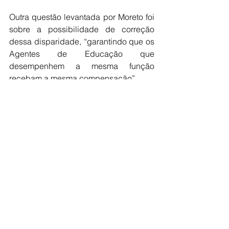
Outra questão levantada por Moreto foi 
sobre a possibilidade de correção 
dessa disparidade, “garantindo que os 
Agentes de Educação que 
desempenhem a mesma função 
recebam a mesma compensação”.
Campos salientou que são necessários 
um estudo orçamentário junto à 
Secretaria da Fazenda, bem como uma 
proposta de alteração de lei 
juntamente com a Prefeitura para 
análise da possibilidade. “Porém, em 
período eleitoral há várias restrições, 
inclusive na aprovação de leis que 
interferem na remuneração dos 
servidores, e portanto, precisamos 
aguardar”, finalizou.