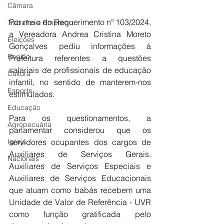
Câmara
Por meio do Requerimento nº 103/2024, 
Trabalho e Emprego
a Vereadora Andrea Cristina Moreto 
Eleições
Gonçalves pediu informações à 
Região
Prefeitura referentes a questões 
salariais de profissionais de educação 
Cultura
infantil, no sentido de manterem-nos 
Esporte
estimulados.
Educação
Para os questionamentos, a 
Agropecuária
parlamentar considerou que os 
Igreja
servidores ocupantes dos cargos de 
Auxiliares de Serviços Gerais, 
Nacionais
Auxiliares de Serviços Especiais e 
Auxiliares de Serviços Educacionais 
que atuam como babás recebem uma 
Unidade de Valor de Referência - UVR 
como função gratificada pelo 