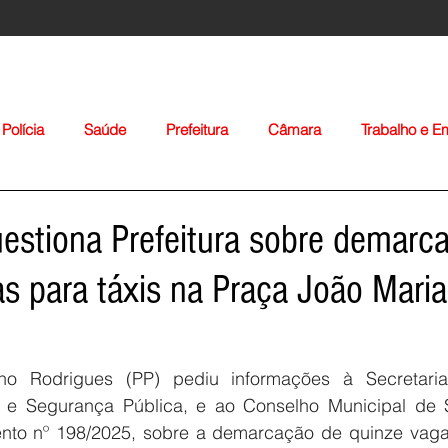
Polícia
Saúde
Prefeitura
Câmara
Trabalho e 
orte
Educação
Agropecuária
Igreja
Nacionais
estiona Prefeitura sobre demarc
s para táxis na Praça João Mari
no Rodrigues (PP) pediu informações à Secretaria
Voltar
 e Segurança Pública, e ao Conselho Municipal de S
to nº 198/2025, sobre a demarcação de quinze vagas