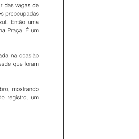
r das vagas de 
zes preocupadas 
ul. Então uma 
na Praça. É um 
da na ocasião 
esde que foram 
bro, mostrando 
 registro, um 