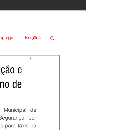
Emprego
Eleições
ação e
ano de
 Municipal de 
egurança, por 
 para táxis na 