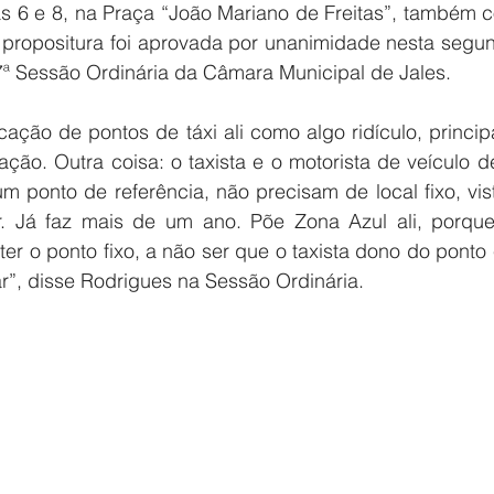
as 6 e 8, na Praça “João Mariano de Freitas”, também 
propositura foi aprovada por unanimidade nesta segund
7ª Sessão Ordinária da Câmara Municipal de Jales.
ação de pontos de táxi ali como algo ridículo, princip
ação. Outra coisa: o taxista e o motorista de veículo de
m ponto de referência, não precisam de local fixo, vist
r. Já faz mais de um ano. Põe Zona Azul ali, porqu
r o ponto fixo, a não ser que o taxista dono do ponto exi
gar”, disse Rodrigues na Sessão Ordinária.