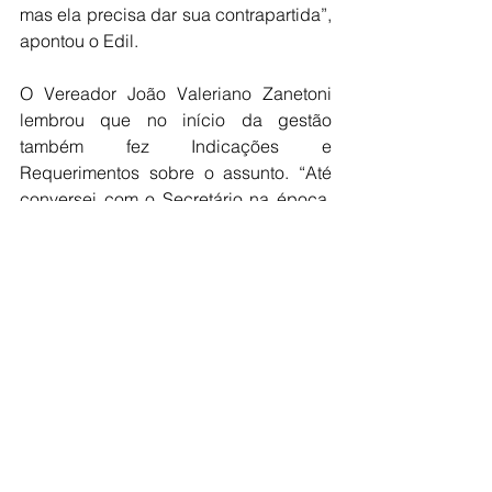
mas ela precisa dar sua contrapartida”, 
apontou o Edil.
O Vereador João Valeriano Zanetoni 
lembrou que no início da gestão 
também fez Indicações e 
Requerimentos sobre o assunto. “Até 
conversei com o Secretário na época, 
que disse que iria conversar com a 
usina para a parceria. Isso não 
aconteceu. Quatro anos depois, os 
moradores me disseram que nada foi 
melhorado. Acredito que se tivesse 
colocado a situação, a usina 
provavelmente teria entendido e 
ajudado. Cabe agora à Administração 
rever esse assunto e fazer essa 
melhoria e até essa parceria com o 
pessoal da usina”, finalizou.