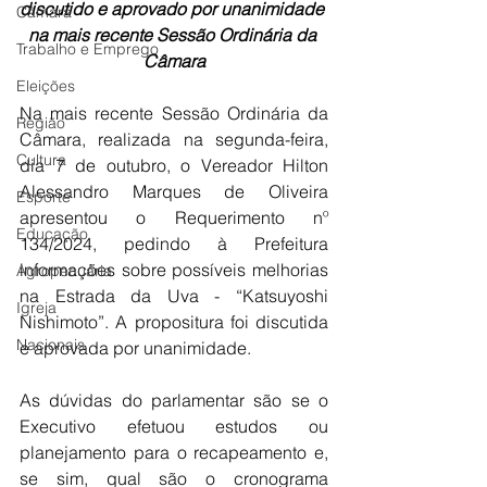
discutido e aprovado por unanimidade 
Câmara
na mais recente Sessão Ordinária da 
Trabalho e Emprego
Câmara
Eleições
Na mais recente Sessão Ordinária da 
Região
Câmara, realizada na segunda-feira, 
Cultura
dia 7 de outubro, o Vereador Hilton 
Alessandro Marques de Oliveira 
Esporte
apresentou o Requerimento nº 
Educação
134/2024, pedindo à Prefeitura 
informações sobre possíveis melhorias 
Agropecuária
na Estrada da Uva - “Katsuyoshi 
Igreja
Nishimoto”. A propositura foi discutida 
Nacionais
e aprovada por unanimidade.
As dúvidas do parlamentar são se o 
Executivo efetuou estudos ou 
planejamento para o recapeamento e, 
se sim, qual são o cronograma 