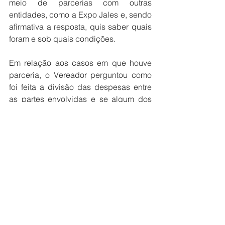
meio de parcerias com outras 
entidades, como a Expo Jales e, sendo 
afirmativa a resposta, quis saber quais 
foram e sob quais condições.
Em relação aos casos em que houve 
parceria, o Vereador perguntou como 
foi feita a divisão das despesas entre 
as partes envolvidas e se algum dos 
eventos teve como objetivo o retorno 
financeiro. Em caso afirmativo, o 
parlamentar solicitou saber quem ficou 
com o eventual lucro
Câmara
Ver tudo
Posts recentes