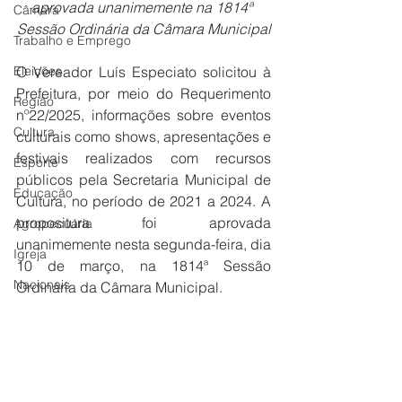
aprovada unanimemente na 1814ª 
Câmara
Sessão Ordinária da Câmara Municipal
Trabalho e Emprego
Eleições
O Vereador Luís Especiato solicitou à 
Prefeitura, por meio do Requerimento 
Região
nº22/2025, informações sobre eventos 
Cultura
culturais como shows, apresentações e 
festivais realizados com recursos 
Esporte
públicos pela Secretaria Municipal de 
Educação
Cultura, no período de 2021 a 2024. A 
propositura foi aprovada 
Agropecuária
unanimemente nesta segunda-feira, dia 
Igreja
10 de março, na 1814ª Sessão 
Nacionais
Ordinária da Câmara Municipal.