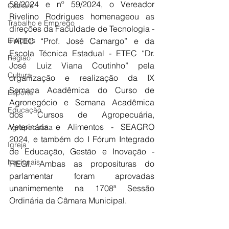
58/2024 e nº 59/2024, o Vereador 
Câmara
Rivelino Rodrigues homenageou as 
Trabalho e Emprego
direções da Faculdade de Tecnologia - 
Eleições
FATEC “Prof. José Camargo” e da 
Escola Técnica Estadual - ETEC “Dr. 
Região
José Luiz Viana Coutinho” pela 
Cultura
organização e realização da IX 
Semana Acadêmica do Curso de 
Esporte
Agronegócio e Semana Acadêmica 
Educação
dos Cursos de Agropecuária, 
Veterinária e Alimentos - SEAGRO 
Agropecuária
2024, e também do I Fórum Integrado 
Igreja
de Educação, Gestão e Inovação - 
Nacionais
FIEGI. Ambas as proposituras do 
parlamentar foram aprovadas 
unanimemente na 1708ª Sessão 
Ordinária da Câmara Municipal.