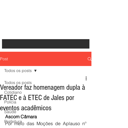
Post
Todos os posts
Todos os posts
Vereador faz homenagem dupla à
Cotidiano
FATEC e à ETEC de Jales por
Polícia
eventos acadêmicos
Saúde
Ascom Câmara 
Prefeitura
Por meio das Moções de Aplauso nº 