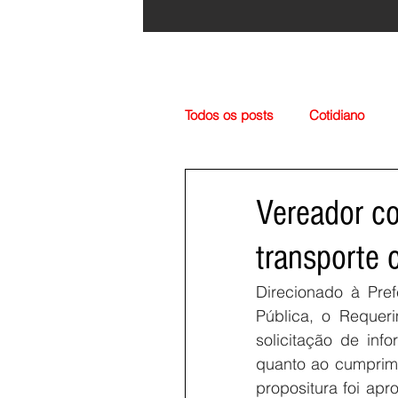
Todos os posts
Cotidiano
Região
Cultura
Esp
Vereador cob
transporte 
Direcionado à Pref
Pública, o Requeri
solicitação de inf
quanto ao cumprimen
propositura foi ap