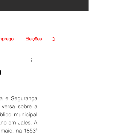
Emprego
Eleições
o
na e Segurança 
 versa sobre a 
lico municipal 
ano em Jales. A 
maio, na 1853ª 