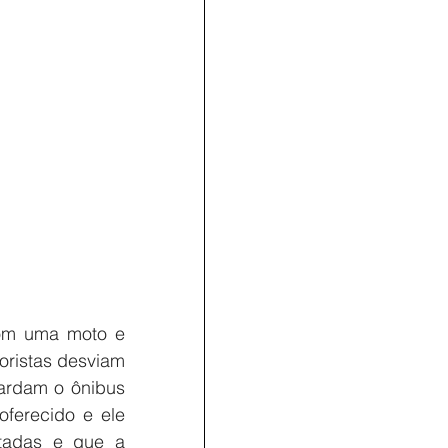
com uma moto e 
ristas desviam 
rdam o ônibus 
ferecido e ele 
tadas e que a 