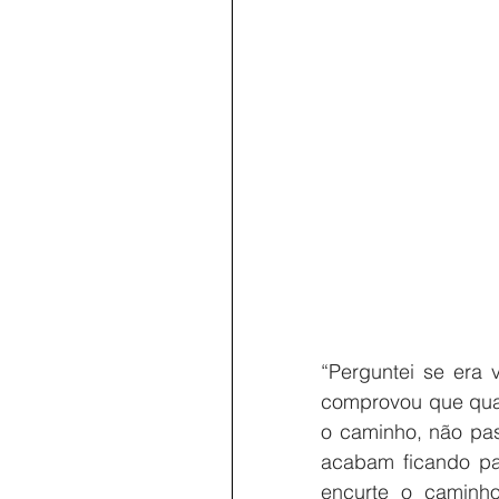
“Perguntei se era 
comprovou que quan
o caminho, não pa
acabam ficando par
encurte o caminho