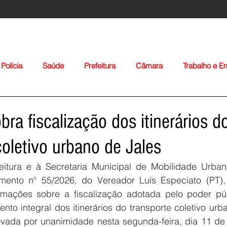
Polícia
Saúde
Prefeitura
Câmara
Trabalho e 
orte
Educação
Agropecuária
Igreja
Nacionais
ra fiscalização dos itinerários d
coletivo urbano de Jales
eitura e à Secretaria Municipal de Mobilidade Urba
mento nº 55/2026, do Vereador Luís Especiato (PT),
ormações sobre a fiscalização adotada pelo poder púb
Voltar
to integral dos itinerários do transporte coletivo urb
rovada por unanimidade nesta segunda-feira, dia 11 de 