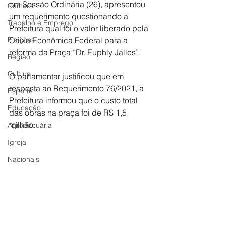
em Sessão Ordinária (26), apresentou 
Câmara
um requerimento questionando a 
Trabalho e Emprego
Prefeitura qual foi o valor liberado pela 
Eleições
Caixa Econômica Federal para a 
reforma da Praça “Dr. Euphly Jalles”. 
Região
Cultura
O parlamentar justificou que em 
resposta ao Requerimento 76/2021, a 
Esporte
Prefeitura informou que o custo total 
Educação
das obras na praça foi de R$ 1,5 
milhão.  
Agropecuária
Igreja
Nacionais