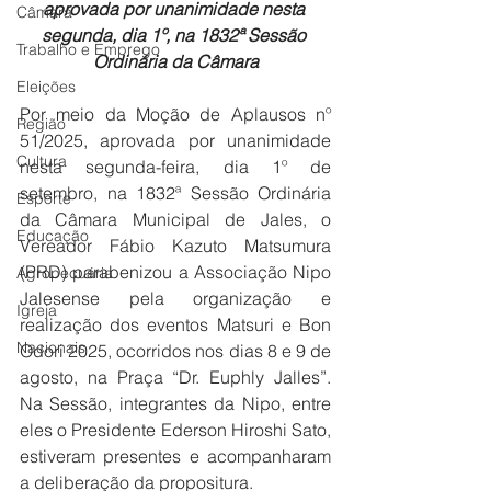
aprovada por unanimidade nesta 
Câmara
segunda, dia 1º, na 1832ª Sessão 
Trabalho e Emprego
Ordinária da Câmara
Eleições
Por meio da Moção de Aplausos nº 
Região
51/2025, aprovada por unanimidade 
Cultura
nesta segunda-feira, dia 1º de 
setembro, na 1832ª Sessão Ordinária 
Esporte
da Câmara Municipal de Jales, o 
Educação
Vereador Fábio Kazuto Matsumura 
(PRD) parabenizou a Associação Nipo 
Agropecuária
Jalesense pela organização e 
Igreja
realização dos eventos Matsuri e Bon 
Nacionais
Odori 2025, ocorridos nos dias 8 e 9 de 
agosto, na Praça “Dr. Euphly Jalles”. 
Na Sessão, integrantes da Nipo, entre 
eles o Presidente Ederson Hiroshi Sato, 
estiveram presentes e acompanharam 
a deliberação da propositura.