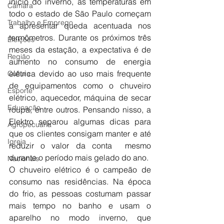
início do inverno, as temperaturas em 
Câmara
todo o estado de São Paulo começam 
Trabalho e Emprego
a apresentar queda acentuada nos 
termômetros. Durante os próximos três 
Eleições
meses da estação, a expectativa é de 
Região
aumento no consumo de energia 
elétrica devido ao uso mais frequente 
Cultura
de equipamentos como o chuveiro 
Esporte
elétrico, aquecedor, máquina de secar 
Educação
roupa, entre outros. Pensando nisso, a 
Elektro separou algumas dicas para 
Agropecuária
que os clientes consigam manter e até 
Igreja
reduzir o valor da conta  mesmo 
durante o período mais gelado do ano.
Nacionais
O chuveiro elétrico é o campeão de 
consumo nas residências. Na época 
do frio, as pessoas costumam passar 
mais tempo no banho e usam o 
aparelho no modo inverno, que 