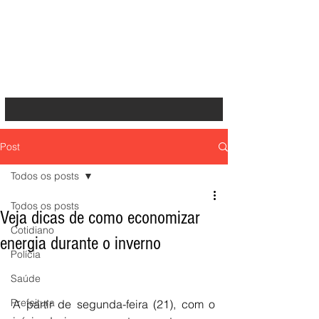
Post
Todos os posts
Todos os posts
Veja dicas de como economizar
Cotidiano
energia durante o inverno
Polícia
Saúde
Prefeitura
A partir de segunda-feira (21), com o 