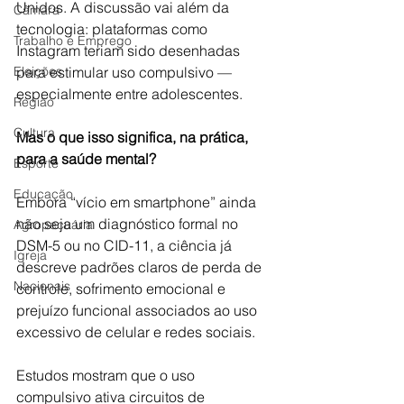
Unidos. A discussão vai além da 
Câmara
tecnologia: plataformas como 
Trabalho e Emprego
Instagram teriam sido desenhadas 
Eleições
para estimular uso compulsivo — 
especialmente entre adolescentes.
Região
Cultura
Mas o que isso significa, na prática, 
para a saúde mental?
Esporte
Educação
Embora “vício em smartphone” ainda 
não seja um diagnóstico formal no 
Agropecuária
DSM-5 ou no CID-11, a ciência já 
Igreja
descreve padrões claros de perda de 
Nacionais
controle, sofrimento emocional e 
prejuízo funcional associados ao uso 
excessivo de celular e redes sociais.
Estudos mostram que o uso 
compulsivo ativa circuitos de 