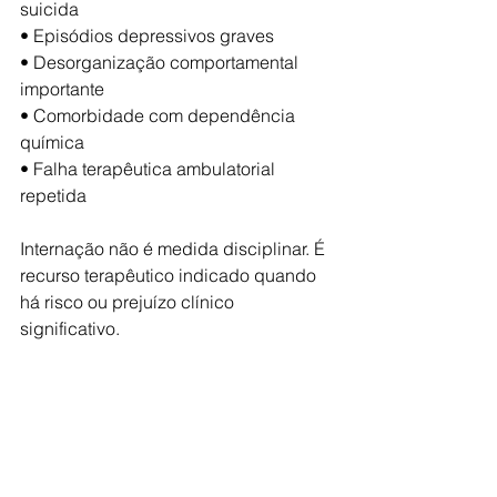
suicida
• Episódios depressivos graves
• Desorganização comportamental 
importante
• Comorbidade com dependência 
química
• Falha terapêutica ambulatorial 
repetida
Internação não é medida disciplinar. É 
recurso terapêutico indicado quando 
há risco ou prejuízo clínico 
significativo.
Se você percebe sinais de sofrimento 
relacionados ao uso de celular ou 
redes sociais, buscar avaliação 
especializada pode fazer diferença.