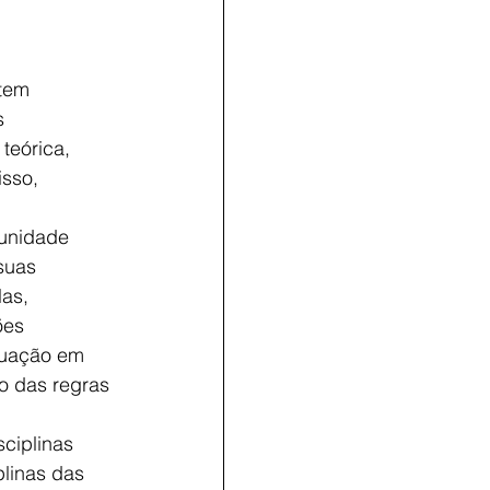
 tem
s
teórica,
isso,
munidade
 suas
las,
ões
atuação em
o das regras
sciplinas
plinas das