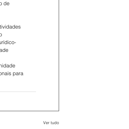
o de
tividades
o
rídico-
dade
unidade
onais para
Ver tudo