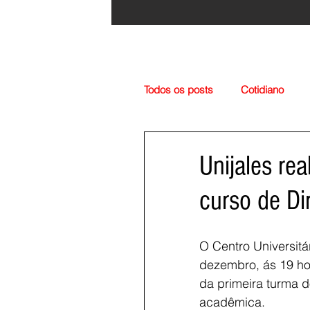
Todos os posts
Cotidiano
Região
Cultura
Esp
Unijales re
curso de Dir
O Centro Universitár
dezembro, ás 19 ho
da primeira turma d
acadêmica.