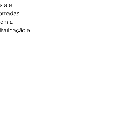
sta e
jornadas
com a
divulgação e