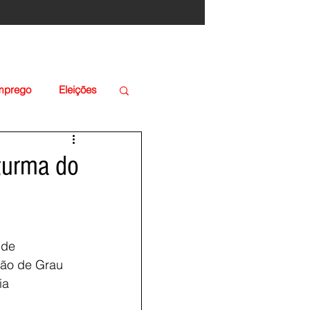
Emprego
Eleições
 turma do
 de
ção de Grau
ia