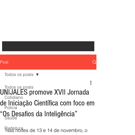
Post
Todos os posts
Todos os posts
UNIJALES promove XVII Jornada
Cotidiano
de Iniciação Científica com foco em
Polícia
“Os Desafios da Inteligência”
Saúde
Prefeitura
Nas noites de 13 e 14 de novembro, o 