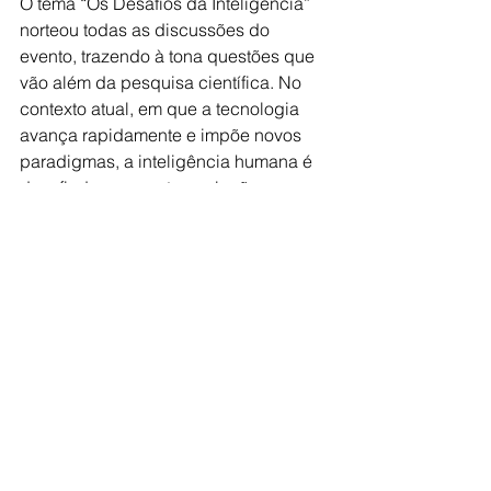
O tema “Os Desafios da Inteligência” 
norteou todas as discussões do 
evento, trazendo à tona questões que 
vão além da pesquisa científica. No 
contexto atual, em que a tecnologia 
avança rapidamente e impõe novos 
paradigmas, a inteligência humana é 
desafiada a encontrar soluções 
criativas e sustentáveis para 
problemas complexos. Esses avanços 
impactam o mercado de trabalho, a 
sociedade e a forma como os 
indivíduos interagem com o mundo.
O Prof. Dr. Silvio Luiz Lofego destacou 
o empenho dos participantes: “A 
Jornada de Iniciação Científica não é 
apenas um espaço de apresentação 
de trabalhos, mas um exercício de 
pensamento crítico e inovação. 