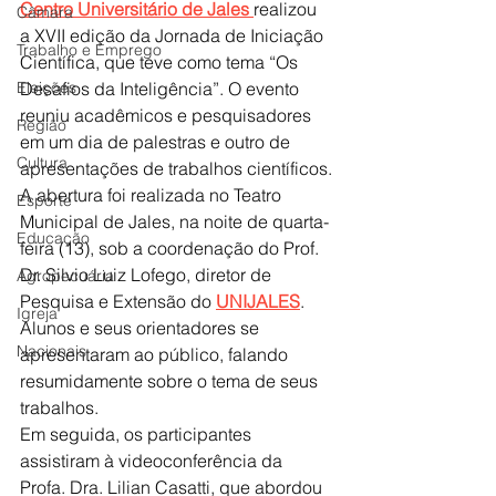
Centro Universitário de Jales 
realizou 
Câmara
a XVII edição da Jornada de Iniciação 
Trabalho e Emprego
Científica, que teve como tema “Os 
Eleições
Desafios da Inteligência”. O evento 
reuniu acadêmicos e pesquisadores 
Região
em um dia de palestras e outro de 
Cultura
apresentações de trabalhos científicos.
A abertura foi realizada no Teatro 
Esporte
Municipal de Jales, na noite de quarta-
Educação
feira (13), sob a coordenação do Prof. 
Dr. Silvio Luiz Lofego, diretor de 
Agropecuária
Pesquisa e Extensão do 
UNIJALES
. 
Igreja
Alunos e seus orientadores se 
Nacionais
apresentaram ao público, falando 
resumidamente sobre o tema de seus 
trabalhos.
Em seguida, os participantes 
assistiram à videoconferência da 
Profa. Dra. Lilian Casatti, que abordou 