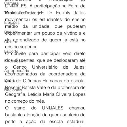
Câmara
UNIJALES. A participação na Feira de 
Profissões da EE Dr. Euphly Jalles 
Trabalho e Emprego
movimentou os estudantes do ensino 
Eleições
médio da unidade, que puderam 
Região
experimentar um pouco da vivência e 
do aprendizado de quem já está no 
Cultura
ensino superior. 
Esporte
O convite para participar veio direto 
dos discentes, que se deslocaram até 
Educação
o Centro Universitário de Jales, 
Agropecuária
acompanhados da coordenadora da 
Igreja
área de Ciências Humanas da escola, 
Rosenir Batista Vale e da professora de 
Nacionais
Geografia, Letícia Maria Oliveira Lopes 
no começo do mês. 
O stand do UNIJALES chamou 
bastante atenção de quem conferiu de 
perto a ação da escola estadual, 