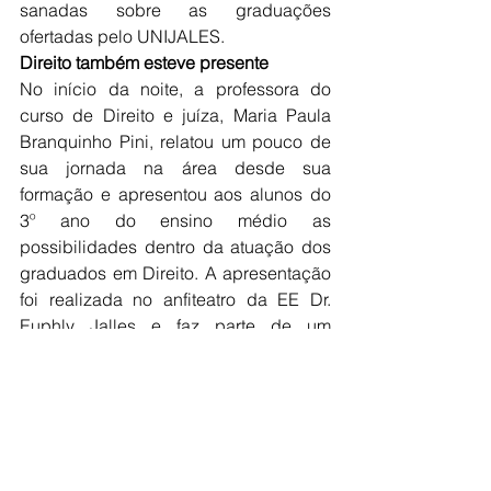
sanadas sobre as graduações 
ofertadas pelo UNIJALES. 
Direito também esteve presente 
No início da noite, a professora do 
curso de Direito e juíza, Maria Paula 
Branquinho Pini, relatou um pouco de 
sua jornada na área desde sua 
formação e apresentou aos alunos do 
3º ano do ensino médio as 
possibilidades dentro da atuação dos 
graduados em Direito. A apresentação 
foi realizada no anfiteatro da EE Dr. 
Euphly Jalles e faz parte de um 
cronograma de visitas dos professores 
de Direito.
Um norte para quem está finalizando o 
ensino médio 
Assim como a Feira de Profissões, o 
Centro Universitário de Jales promove 