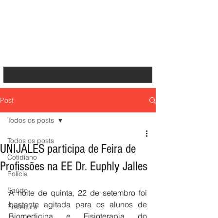
Post
Todos os posts
Todos os posts
UNIJALES participa de Feira de
Cotidiano
Profissões na EE Dr. Euphly Jalles
Polícia
Saúde
A noite de quinta, 22 de setembro foi 
bastante agitada para os alunos de 
Prefeitura
Biomedicina e Fisioterapia do 