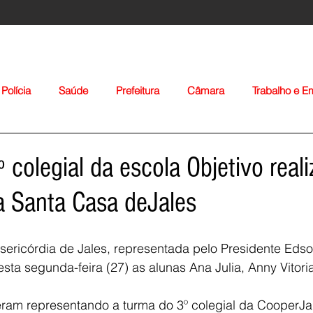
Polícia
Saúde
Prefeitura
Câmara
Trabalho e 
orte
Educação
Agropecuária
Igreja
Nacionais
 colegial da escola Objetivo reali
a Santa Casa deJales
sericórdia de Jales, representada pelo Presidente Eds
sta segunda-feira (27) as alunas Ana Julia, Anny Vitoria,
Voltar
ram representando a turma do 3º colegial da CooperJal