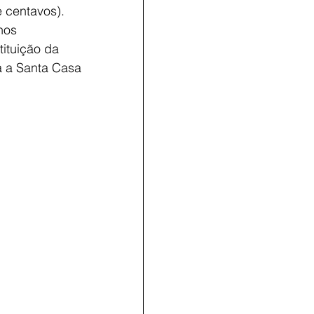
e centavos).
nos
ituição da 
a a Santa Casa 