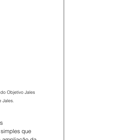
do Objetivo Jales 
 Jales.
as
s simples que
a ampliação da 