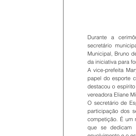
Durante a cerimôn
secretário munici
Municipal, Bruno d
da iniciativa para f
A vice-prefeita Ma
papel do esporte c
destacou o espírit
vereadora Eliane M
O secretário de Es
participação dos s
competição. É um m
que se dedicam di
envolvimento e o esp