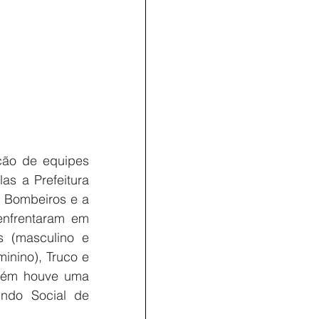
ção de equipes 
as a Prefeitura 
e Bombeiros e a 
enfrentaram em 
 (masculino e 
inino), Truco e 
mbém houve uma 
ndo Social de 