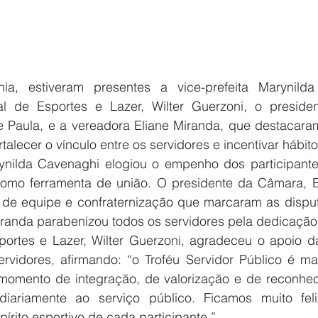
ia, estiveram presentes a vice-prefeita Marynilda
pal de Esportes e Lazer, Wilter Guerzoni, o preside
e Paula, e a vereadora Eliane Miranda, que destacaram
ortalecer o vínculo entre os servidores e incentivar hábit
rynilda Cavenaghi elogiou o empenho dos participantes
omo ferramenta de união. O presidente da Câmara, B
o de equipe e confraternização que marcaram as disput
iranda parabenizou todos os servidores pela dedicação
portes e Lazer, Wilter Guerzoni, agradeceu o apoio da 
ervidores, afirmando: “o Troféu Servidor Público é m
omento de integração, de valorização e de reconhec
ariamente ao serviço público. Ficamos muito fel
írito esportivo de cada participante.”