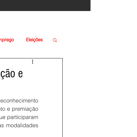
Emprego
Eleições
ação e
reconhecimento 
to e premiação 
ue participaram 
as modalidades 