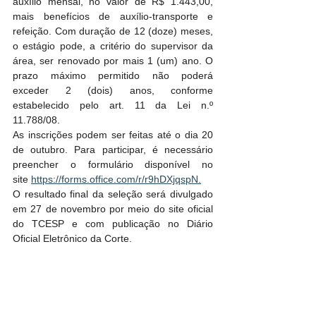
auxílio mensal, no valor de R$ 1.443,00, 
mais benefícios de auxílio-transporte e 
refeição. Com duração de 12 (doze) meses, 
o estágio pode, a critério do supervisor da 
área, ser renovado por mais 1 (um) ano. O 
prazo máximo permitido não poderá 
exceder 2 (dois) anos, conforme 
estabelecido pelo art. 11 da Lei n.º 
11.788/08.
As inscrições podem ser feitas até o dia 20 
de outubro. Para participar, é necessário 
preencher o formulário disponível no 
site 
https://forms.office.com/r/r9hDXjqspN.
O resultado final da seleção será divulgado 
em 27 de novembro por meio do site oficial 
do TCESP e com publicação no Diário 
Oficial Eletrônico da Corte.