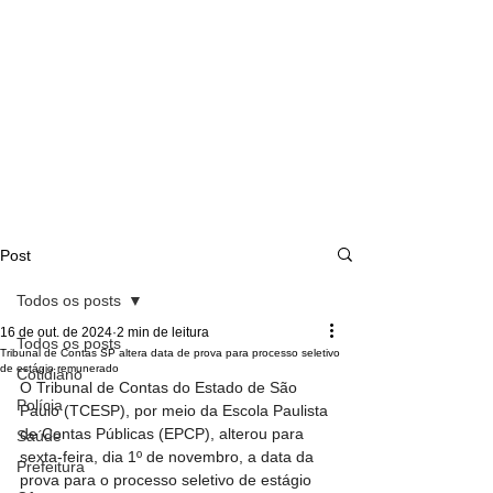
Post
Todos os posts
16 de out. de 2024
2 min de leitura
Todos os posts
Tribunal de Contas SP altera data de prova para processo seletivo
de estágio remunerado
Cotidiano
O Tribunal de Contas do Estado de São 
Polícia
Paulo (TCESP), por meio da Escola Paulista 
de Contas Públicas (EPCP), alterou para 
Saúde
sexta-feira, dia 1º de novembro, a data da 
Prefeitura
prova para o processo seletivo de estágio 