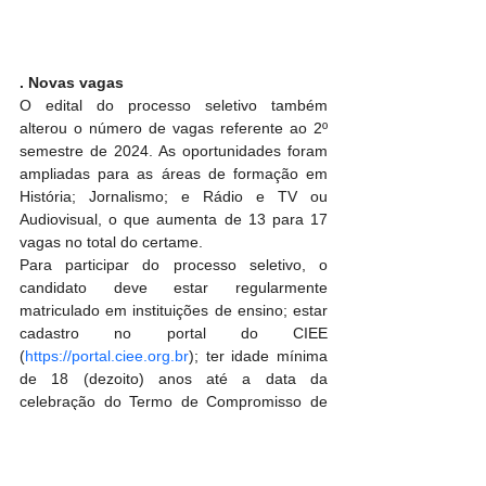
. Novas vagas
O edital do processo seletivo também 
alterou o número de vagas referente ao 2º 
semestre de 2024. As oportunidades foram 
ampliadas para as áreas de formação em 
História; Jornalismo; e Rádio e TV ou 
Audiovisual, o que aumenta de 13 para 17 
vagas no total do certame.
Para participar do processo seletivo, o 
candidato deve estar regularmente 
matriculado em instituições de ensino; estar 
cadastro no portal do CIEE 
(
https://portal.ciee.org.br
); ter idade mínima 
de 18 (dezoito) anos até a data da 
celebração do Termo de Compromisso de 
Estágio; estar em dia com obrigações 
eleitorais/militares (sexo masculino); não 
possuir restrições cadastrais que impeçam 