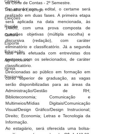
Câmara
da Corte de Contas - 2º Semestre.
De acordo com o edital, o certame será 
Trabalho e Emprego
realizado em duas fases. A primeira etapa 
Eleições
será aplicada na data mencionada, às 
Região
14h00, com uma prova composta de 
questões objetivas (múltipla escolha) e 
Cultura
discursiva (redação), com caráter 
Esporte
eliminatório e classificatório. Já a segunda 
Educação
fase será efetuada com entrevistas dos 
gestores com os selecionados, de caráter 
Agropecuária
classificatório.
Igreja
Direcionadas ao público em formação em 
Nacionais
curso superior de graduação, as vagas 
serão disponibilizadas para as áreas da 
Administração/Gestão de RH; 
Biblioteconomia; Comunicação e 
Multimeios/Mídias Digitais/Comunicação 
Visual/Design Gráfico/Design Instrucional; 
Direito; Economia; Letras e Tecnologia da 
Informação.
Ao estagiário, será oferecida uma bolsa-