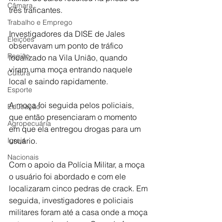
Câmara
três traficantes.
Trabalho e Emprego
Investigadores da DISE de Jales 
Eleições
observavam um ponto de tráfico 
Região
localizado na Vila União, quando 
viram uma moça entrando naquele 
Cultura
local e saindo rapidamente.
Esporte
A moça foi seguida pelos policiais, 
Educação
que então presenciaram o momento 
Agropecuária
em que ela entregou drogas para um 
Igreja
usuário.
Nacionais
Com o apoio da Polícia Militar, a moça 
o usuário foi abordado e com ele 
localizaram cinco pedras de crack. Em 
seguida, investigadores e policiais 
militares foram até a casa onde a moça 