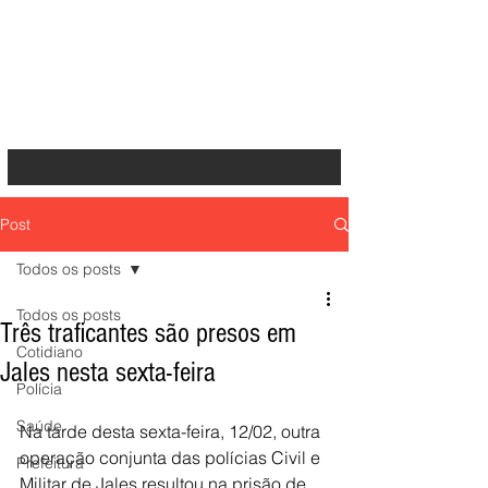
Post
Todos os posts
Todos os posts
Três traficantes são presos em
Cotidiano
Jales nesta sexta-feira
Polícia
Saúde
Na tarde desta sexta-feira, 12/02, outra 
operação conjunta das polícias Civil e 
Prefeitura
Militar de Jales resultou na prisão de 