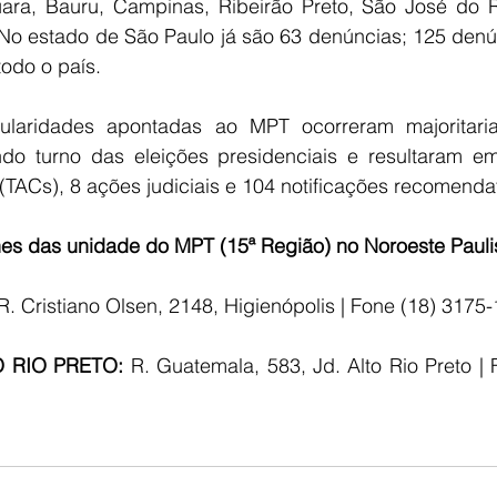
ara, Bauru, Campinas, Ribeirão Preto, São José do R
o estado de São Paulo já são 63 denúncias; 125 denún
odo o país.
ularidades apontadas ao MPT ocorreram majoritaria
do turno das eleições presidenciais e resultaram e
(TACs), 8 ações judiciais e 104 notificações recomendat
nes das unidade do MPT (15ª Região) no Noroeste Pauli
 R. Cristiano Olsen, 2148, Higienópolis | Fone (18) 3175
 RIO PRETO:
 R. Guatemala, 583, Jd. Alto Rio Preto |