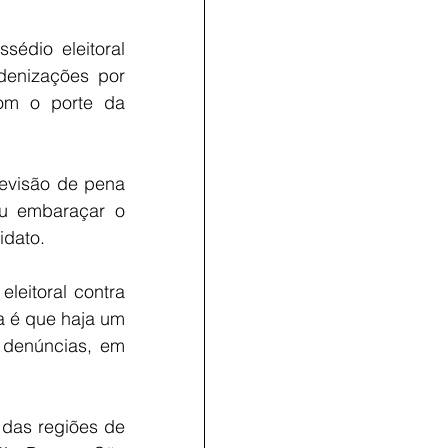
dio eleitoral 
enizações por 
om o porte da 
revisão de pena 
u embaraçar o 
idato.
eitoral contra 
a é que haja um 
denúncias, em 
das regiões de 