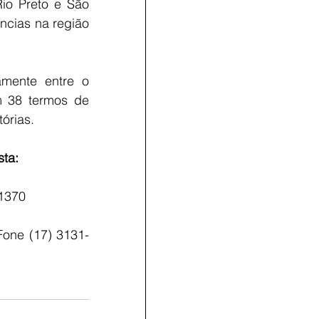
io Preto e São 
cias na região 
mente entre o 
m 38 termos de 
órias.
sta:
-1370
 Fone (17) 3131-