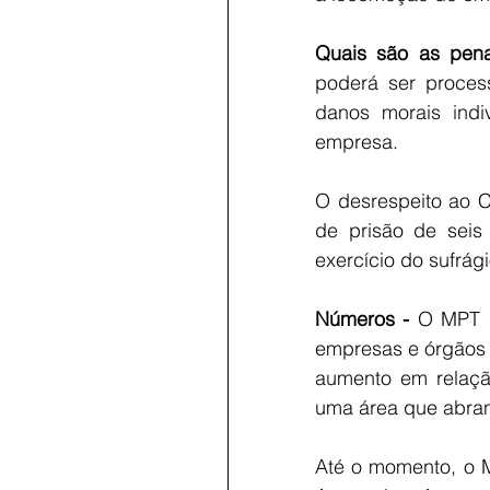
Quais são as pena
poderá ser proces
danos morais indi
empresa.
O desrespeito ao Có
de prisão de seis
exercício do sufrág
Números -
 O MPT n
empresas e órgãos pú
aumento em relaçã
uma área que abran
Até o momento, o M