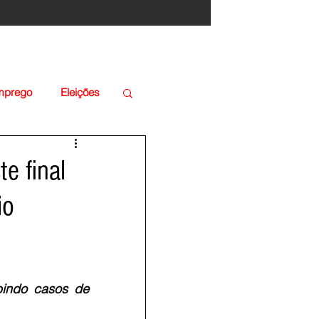
Emprego
Eleições
e final
io
bindo casos de 