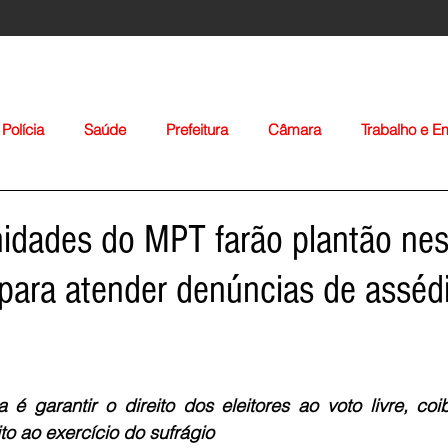
Polícia
Saúde
Prefeitura
Câmara
Trabalho e 
orte
Educação
Agropecuária
Igreja
Nacionais
idades do MPT farão plantão nest
para atender denúncias de asséd
Voltar
 é garantir o direito dos eleitores ao voto livre, coi
o ao exercício do sufrágio