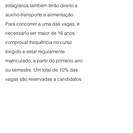
estagiários também terão direito a 
auxílio-transporte e alimentação.
Para concorrer a uma das vagas, é 
necessário ser maior de 16 anos, 
comprovar frequência no curso 
exigido e estar regulamente 
matriculado, a partir do primeiro ano 
ou semestre. Um total de 10% das 
vagas são reservadas a candidatos 
com deficiência. O contrato de estágio 
tem duração de um ano, com 
possibilidade de renovação por mais 
12 meses, conforme a duração do 
curso.