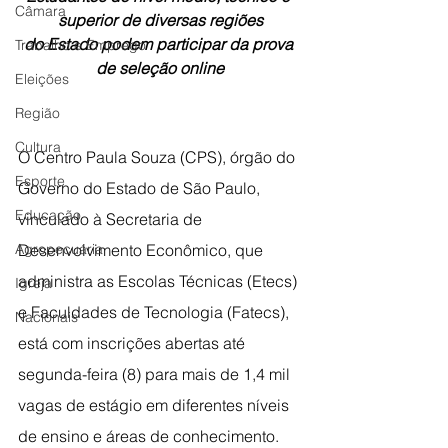
Câmara
superior de diversas regiões
do Estado podem participar da prova 
Trabalho e Emprego
de seleção online
Eleições
Região
Cultura
O Centro Paula Souza (CPS), órgão do 
Esporte
Governo do Estado de São Paulo, 
Educação
vinculado à Secretaria de 
Agropecuária
Desenvolvimento Econômico, que 
administra as Escolas Técnicas (Etecs) 
Igreja
e Faculdades de Tecnologia (Fatecs), 
Nacionais
está com inscrições abertas até 
segunda-feira (8) para mais de 1,4 mil 
vagas de estágio em diferentes níveis 
de ensino e áreas de conhecimento. 