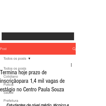
Post
Todos os posts
Todos os posts
Termina hoje prazo de
Cotidiano
inscriçãopara 1,4 mil vagas de
Polícia
estágio no Centro Paula Souza
Saúde
Prefeitura
Estudantes de nível médio, técnico e 