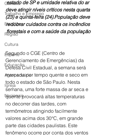
estado de SP e umidade relativa do ar 
Câmara
deve atingir níveis críticos nesta quarta 
Trabalho e Emprego
(23) e quinta-feira (24).População deve 
Eleições
redobrar cuidados contra os incêndios 
florestais e com a saúde da população
Região
Cultura
Segundo o CGE (Centro de 
Esporte
Gerenciamento de Emergências) da 
Educação
Defesa Civil Estadual, a semana será 
marcada por tempo quente e seco em 
Agropecuária
todo o estado de São Paulo. Nesta 
Igreja
semana, uma forte massa de ar seca e 
Nacionais
quente provocará altas temperaturas 
no decorrer das tardes, com 
termômetros atingindo facilmente 
valores acima dos 30°C, em grande 
parte das cidades paulistas. Este 
fenômeno ocorre por conta dos ventos 