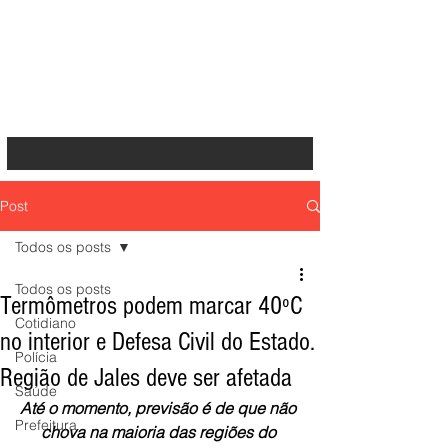
Post
Todos os posts
Todos os posts
Termômetros podem marcar 40ºC
Cotidiano
no interior e Defesa Civil do Estado.
Polícia
Região de Jales deve ser afetada
Saúde
Até o momento, previsão é de que não 
Prefeitura
chova na maioria das regiões do 