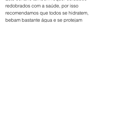
redobrados com a saúde, por isso 
recomendamos que todos se hidratem, 
bebam bastante água e se protejam 
do sol. Evitem exercícios físicos ao ar 
livre nos horários mais críticos do dia e 
usem soro nos olhos e nariz.
Ver tudo
Posts recentes