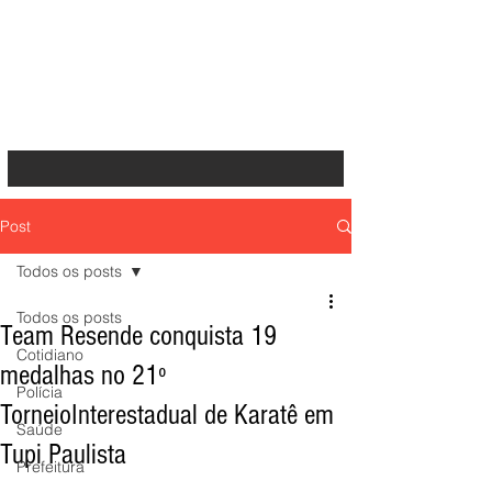
Post
Todos os posts
Todos os posts
Team Resende conquista 19
Cotidiano
medalhas no 21º
Polícia
TorneioInterestadual de Karatê em
Saúde
Tupi Paulista
Prefeitura