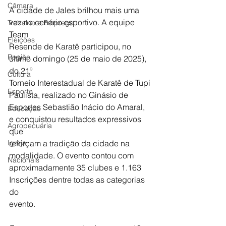
Câmara
A cidade de Jales brilhou mais uma 
vez no cenário esportivo. A equipe 
Trabalho e Emprego
Team
Eleições
Resende de Karatê participou, no 
Região
último domingo (25 de maio de 2025), 
do 21º
Cultura
Torneio Interestadual de Karatê de Tupi 
Esporte
Paulista, realizado no Ginásio de
Esportes Sebastião Inácio do Amaral, 
Educação
e conquistou resultados expressivos 
Agropecuária
que
Igreja
reforçam a tradição da cidade na 
modalidade. O evento contou com
Nacionais
aproximadamente 35 clubes e 1.163 
Inscrições dentre todas as categorias 
do
evento.