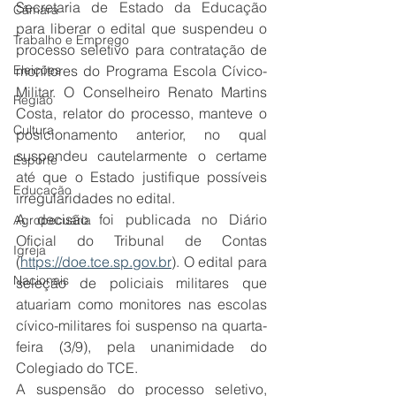
Secretaria de Estado da Educação 
Câmara
para liberar o edital que suspendeu o 
Trabalho e Emprego
processo seletivo para contratação de 
Eleições
monitores do Programa Escola Cívico-
Militar. O Conselheiro Renato Martins 
Região
Costa, relator do processo, manteve o 
Cultura
posicionamento anterior, no qual 
suspendeu cautelarmente o certame 
Esporte
até que o Estado justifique possíveis 
Educação
irregularidades no edital. 
A decisão foi publicada no Diário 
Agropecuária
Oficial do Tribunal de Contas 
Igreja
(
https://doe.tce.sp.gov.br
). O edital para 
Nacionais
seleção de policiais militares que 
atuariam como monitores nas escolas 
cívico-militares foi suspenso na quarta-
feira (3/9), pela unanimidade do 
Colegiado do TCE. 
A suspensão do processo seletivo, 