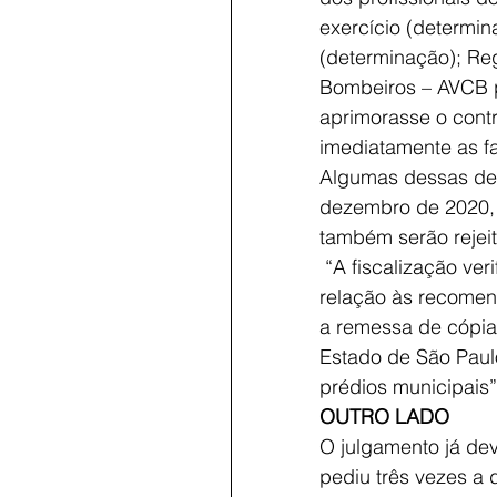
exercício (determin
(determinação); Reg
Bombeiros – AVCB p
aprimorasse o cont
imediatamente as f
Algumas dessas det
dezembro de 2020, 
também serão rejeit
 “A fiscalização verificará todas as ações efetivamente executadas pelo atual gestor em 
relação às recomen
a remessa de cópia 
Estado de São Paulo
prédios municipais”,
OUTRO LADO
O julgamento já dev
pediu três vezes a 