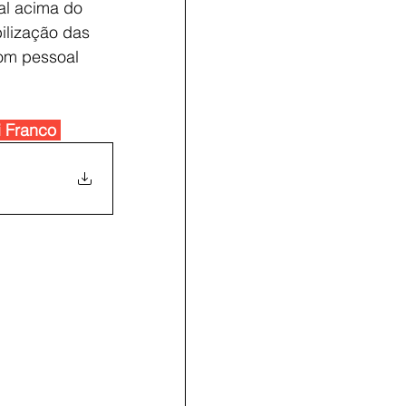
al acima do 
bilização das 
om pessoal 
i Franco 