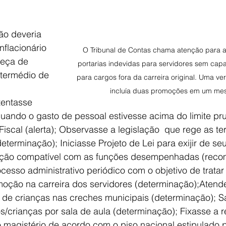
o deveria 
nflacionário 
O Tribunal de Contas chama atenção para a 
peça de 
portarias indevidas para servidores sem capa
ntermédio de 
para cargos fora da carreira original. Uma ve
incluía duas promoções em um me
entasse 
quando o gasto de pessoal estivesse acima do limite pr
Fiscal (alerta); Observasse a legislação  que rege as te
eterminação); Iniciasse Projeto de Lei para exijir de se
ção compatível com as funções desempenhadas (reco
sso administrativo periódico com o objetivo de tratar
moção na carreira dos servidores (determinação);Atend
de crianças nas creches municipais (determinação); S
s/crianças por sala de aula (determinação); Fixasse a
o magistério de acordo com o piso nacional estipulado p