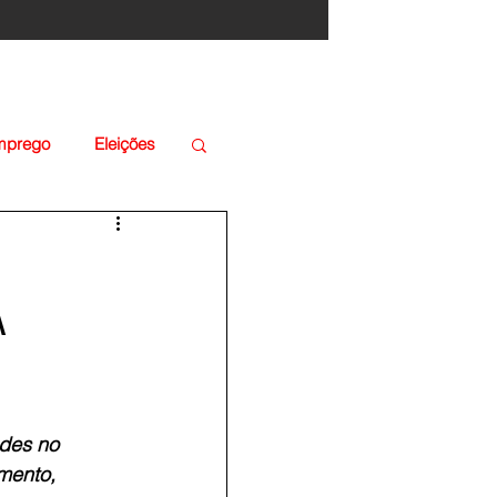
Emprego
Eleições
A
des no 
mento, 