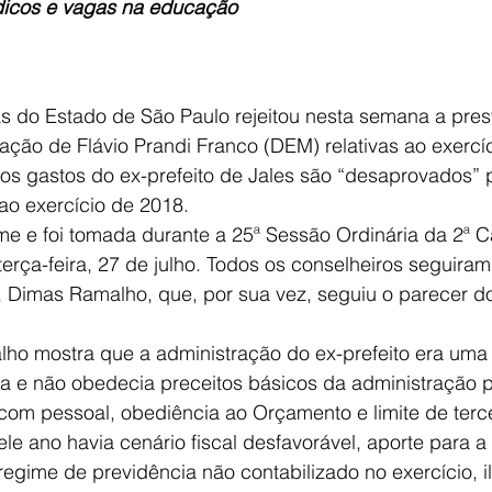
icos e vagas na educação 
as do Estado de São Paulo rejeitou nesta semana a pres
ação de Flávio Prandi Franco (DEM) relativas ao exercíc
os gastos do ex-prefeito de Jales são “desaprovados” p
a ao exercício de 2018. 
me e foi tomada durante a 25ª Sessão Ordinária da 2ª 
 terça-feira, 27 de julho. Todos os conselheiros seguira
e, Dimas Ramalho, que, por sua vez, seguiu o parecer do
lho mostra que a administração do ex-prefeito era uma
ia e não obedecia preceitos básicos da administração 
com pessoal, obediência ao Orçamento e limite de terce
ele ano havia cenário fiscal desfavorável, aporte para a
regime de previdência não contabilizado no exercício, il