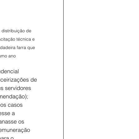
distribuição de 
citação técnica e 
rdadeira farra que 
smo ano
udencial 
rceirizações de 
us servidores 
mendação); 
 os casos 
esse a 
anasse os 
 remuneração 
ara o 