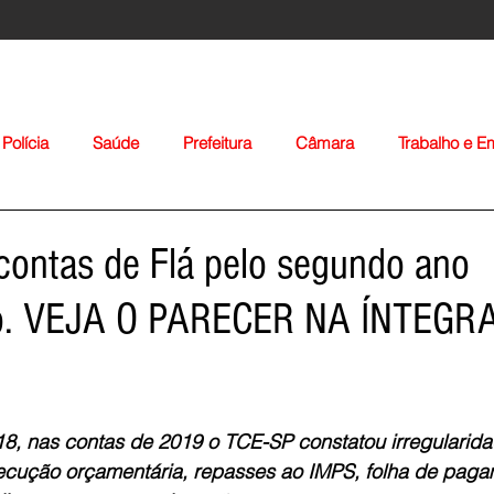
Polícia
Saúde
Prefeitura
Câmara
Trabalho e 
orte
Educação
Agropecuária
Igreja
Nacionais
 contas de Flá pelo segundo ano
vo. VEJA O PARECER NA ÍNTEGR
Voltar
, nas contas de 2019 o TCE-SP constatou irregularida
xecução orçamentária, repasses ao IMPS, folha de paga