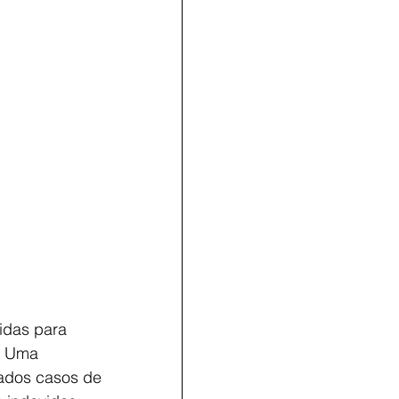
idas para 
. Uma 
ados casos de 