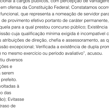
ucional a cargos públicos, com percepção de vantagens
, em ofensa da Constituição Federal; Constatamos ocorr
funcional, que representa a nomeação de servidor para
de provimento efetivo portanto de caráter permanente,
aquela para a qual prestou concurso público; Existência
ssão cuja qualificação mínima exigida é incompatível 
atribuições de direção, chefia e assessoramento, as q
issão excepcional; Verificada a existência de dupla pr
) no mesmo exercício ou período avaliativo”, acusou. 
iu diversos 
ções e 
 serem 
prefeito. 
oltadas à 
io das 
o); Evitasse 
traso de 