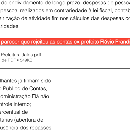
o do endividamento de longo prazo, despesas de pesso
e pessoal realizados em contrariedade à lei fiscal, conta
irização de atividade fim nos cálculos das despesas c
aridades. 
 parecer que rejeitou as contas ex-prefeito Flávio Prand
Prefeitura Jales
.pdf
d de PDF • 549KB
hantes já tinham sido 
io Público de Contas, 
dministração Flá não 
trole interno; 
rcentual de 
árias (abertura de 
 ausência dos repasses 