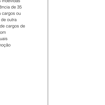
 indevidas 
ência de 35 
 cargos ou 
 de outra 
 de cargos de 
com
uais 
omoção 