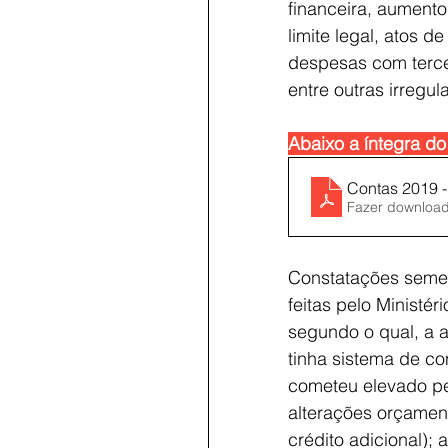
financeira, aument
limite legal, atos d
despesas com terce
entre outras irregul
Abaixo a íntegra do
Contas 2019 - 
Fazer downloa
Constatações semel
feitas pelo Ministér
segundo o qual, a a
tinha sistema de con
cometeu elevado pe
alterações orçament
crédito adicional);