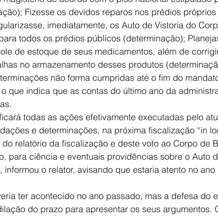
ação); Fizesse os devidos reparos nos prédios próprios
ularizasse, imediatamente, os Auto de Vistoria do Corp
ara todos os prédios públicos (determinação); Planeja
role de estoque de seus medicamentos, além de corrigir
alhas no armazenamento desses produtos (determinaçã
erminações não forma cumpridas até o fim do mandat
o que indica que as contas do último ano da administra
as. 
dações e determinações, na próxima fiscalização “in lo
do relatório da fiscalização e deste voto ao Corpo de 
, para ciência e eventuais providências sobre o Auto de
 informou o relator, avisando que estaria atento no ano 
eria ter acontecido no ano passado, mas a defesa do en
dilação do prazo para apresentar os seus argumentos. O