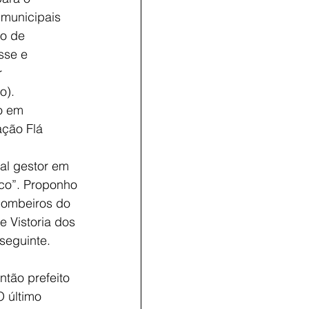
 municipais 
o de 
sse e 
 
o).
o em 
ção Flá 
co”. Proponho 
Bombeiros do 
 Vistoria dos 
seguinte.  
tão prefeito 
 último 