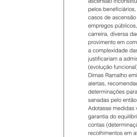
ascensão inconstit
pelos beneficiários
casos de ascensão 
empregos públicos, 
carreira, diversa d
provimento em comi
a complexidade das 
justificariam a adm
(evolução funcional
Dimas Ramalho emit
alertas, recomenda
determinações para
sanadas pelo então 
Adotasse medidas v
garantia do equilíbr
contas (determinaçã
recolhimentos em a