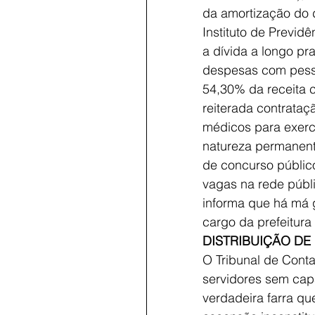
da amortização do de
Instituto de Previd
a dívida a longo pr
despesas com pesso
54,30% da receita co
reiterada contrataç
médicos para exerc
natureza permanent
de concurso público
vagas na rede públi
informa que há má 
cargo da prefeitura 
DISTRIBUIÇÃO DE
O Tribunal de Conta
servidores sem capa
verdadeira farra q