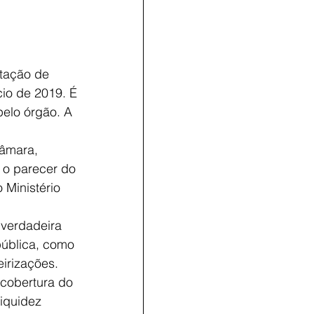
tação de 
io de 2019. É 
elo órgão. A 
Câmara, 
m o parecer do 
 Ministério 
 verdadeira 
pública, como 
irizações. 
 cobertura do 
iquidez 