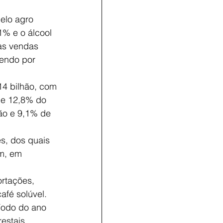
elo agro 
1% e o álcool 
as vendas 
dendo por 
4 bilhão, com 
de 12,8% do 
rão e 9,1% de 
s, dos quais 
m, em 
rtações, 
fé solúvel. 
íodo do ano 
estais 