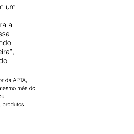
em um 
ra a 
ssa 
ndo 
ra”, 
do 
or da APTA, 
o mesmo mês do 
ou 
 produtos 