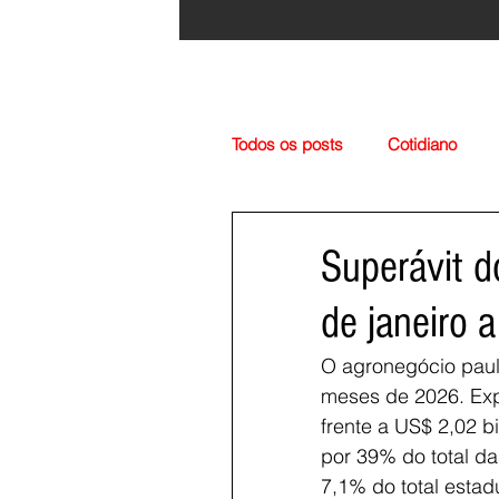
Todos os posts
Cotidiano
Região
Cultura
Esp
Superávit d
de janeiro 
O agronegócio pauli
meses de 2026. Exp
frente a US$ 2,02 b
por 39% do total d
7,1% do total estad