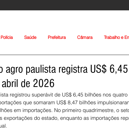
Polícia
Saúde
Prefeitura
Câmara
Trabalho e 
orte
Educação
Agropecuária
Igreja
Nacionais
o agro paulista registra US$ 6,45
a abril de 2026
sta registrou superávit de US$ 6,45 bilhões nos quatro 
ortações que somaram US$ 8,47 bilhões impulsionaram
ilhões em importações. No primeiro quadrimestre, o set
Voltar
as exportações do estado, enquanto as importações rep
ual.