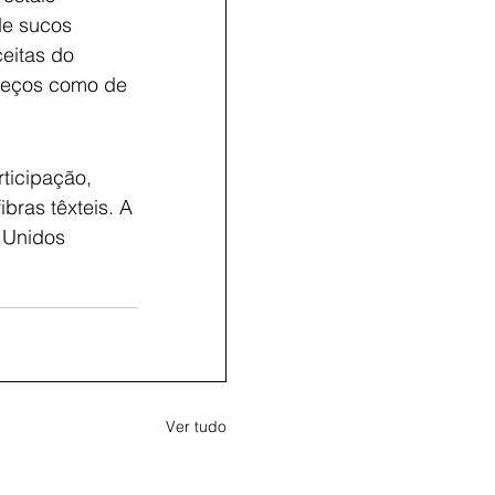
de sucos 
eitas do 
preços como de 
ticipação, 
bras têxteis. A 
 Unidos 
Ver tudo