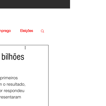
Emprego
Eleições
 bilhões
primeiros 
 o resultado, 
or respondeu 
resentaram 