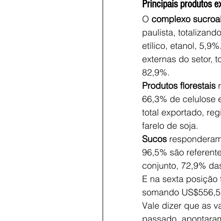
Principais produtos 
O 
complexo sucroal
paulista, totalizand
etílico, etanol, 5,9%
externas do setor, 
82,9%. 
Produtos florestais
 
66,3% de celulose 
total exportado, re
farelo de soja.
Sucos
 responderam
96,5% são referent
conjunto, 72,9% da
E na sexta posição f
somando US$556,52 
Vale dizer que as 
passado, apontaram