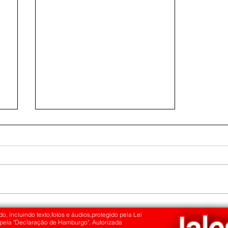
Feira da Agricultura Familiar reúne
produtores, instituições e fortalece o
o, incluindo texto,fotos e áudios,protegido pela Lei
 pela "Declaração de Hamburgo". Autorizada
desenvolvimento rural em Jales