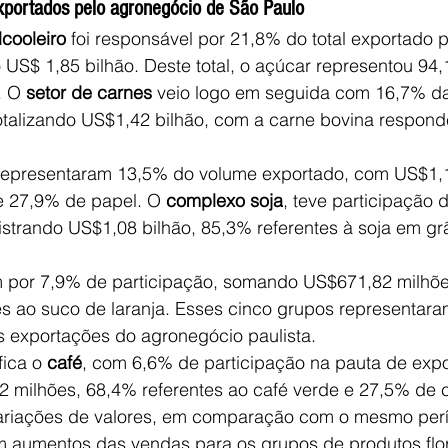
exportados pelo agronegócio de São Paulo
cooleiro
 foi responsável por 21,8% do total exportado p
o US$ 1,85 bilhão. Deste total, o açúcar representou 94,
. O 
setor de carnes
 veio logo em seguida com 16,7% d
totalizando US$1,42 bilhão, com a carne bovina respon
representaram 13,5% do volume exportado, com US$1,1
e 27,9% de papel. O 
complexo soja
, teve participação 
gistrando US$1,08 bilhão, 85,3% referentes à soja em g
 por 7,9% de participação, somando US$671,82 milhõe
es ao suco de laranja. Esses cinco grupos representara
s exportações do agronegócio paulista.
ica o 
café
, com 6,6% de participação na pauta de expo
milhões, 68,4% referentes ao café verde e 27,5% de ca
variações de valores, em comparação com o mesmo per
 aumentos das vendas para os grupos de produtos flor