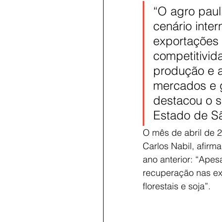
“O agro pau
cenário inte
exportações 
competitivid
produção e a
mercados e g
destacou o s
Estado de Sã
O mês de abril de 2
Carlos Nabil, afir
ano anterior: “Apes
recuperação nas ex
florestais e soja”.