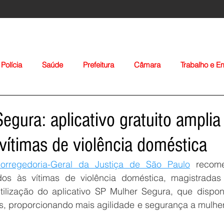
Polícia
Saúde
Prefeitura
Câmara
Trabalho e 
orte
Educação
Agropecuária
Igreja
Nacionais
egura: aplicativo gratuito amplia
vítimas de violência doméstica
rregedoria-Geral da Justiça de São Paulo
 recome
os às vítimas de violência doméstica, magistradas 
tilização do aplicativo SP Mulher Segura, que
dispon
Voltar
as, proporcionando mais agilidade e segurança a mulhe