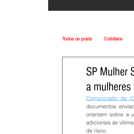
Todos os posts
Cotidiano
Região
Cultura
Esp
SP Mulher S
a mulheres 
Comunicado da Co
documentos enviad
orientem sobre a u
adicionais às vítim
de risco.