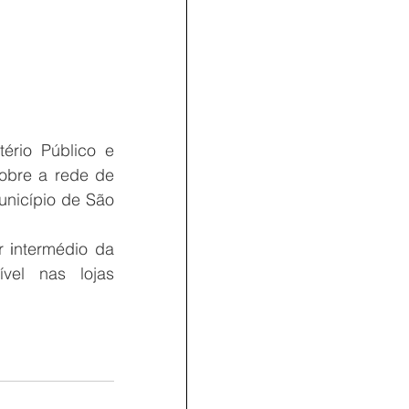
ério Público e 
obre a rede de 
unicípio de São 
r
 i
ntermédio da 
el nas lojas 