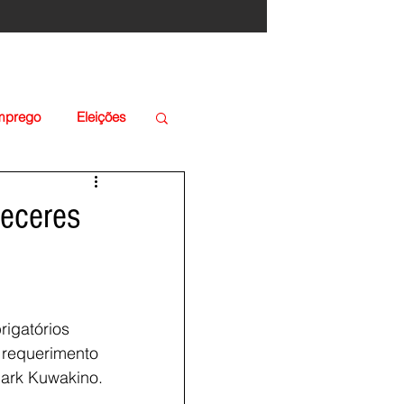
Emprego
Eleições
receres
igatórios 
 requerimento 
ark Kuwakino.  