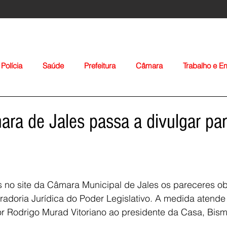
Polícia
Saúde
Prefeitura
Câmara
Trabalho e 
orte
Educação
Agropecuária
Igreja
Nacionais
ara de Jales passa a divulgar pa
s no site da Câmara Municipal de Jales os pareceres obr
radoria Jurídica do Poder Legislativo. A medida atende
Voltar
or Rodrigo Murad Vitoriano ao presidente da Casa, Bism