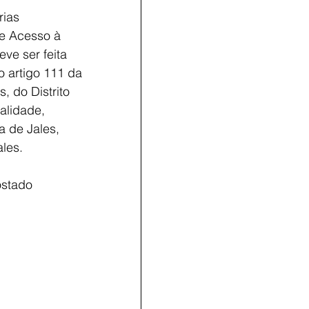
ias 
de Acesso à 
ve ser feita 
o artigo 111 da 
 do Distrito 
alidade, 
a de Jales, 
les.  
ostado