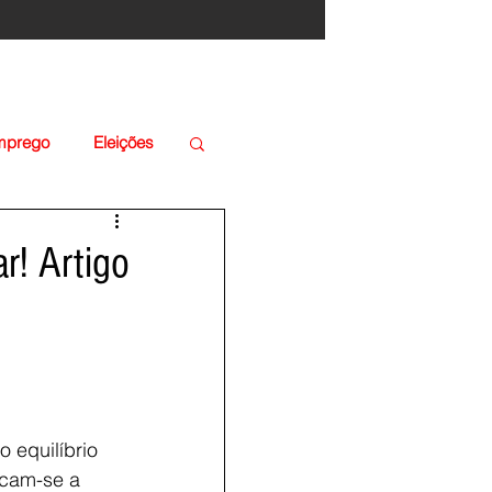
Emprego
Eleições
r! Artigo
 equilíbrio
acam-se a