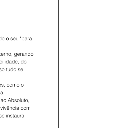
o o seu "para 
nterno, gerando
cilidade, do
so tudo se
es, como o
a,
 ao Absoluto,
nvivência com
se instaura