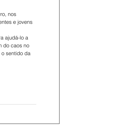
ro, nos
entes e jovens
ra ajudá-lo a
em do caos no
 o sentido da