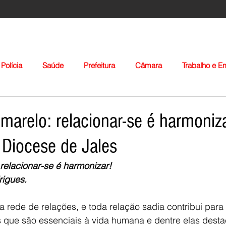
Polícia
Saúde
Prefeitura
Câmara
Trabalho e 
orte
Educação
Agropecuária
Igreja
Nacionais
arelo: relacionar-se é harmoniza
Diocese de Jales
relacionar-se é harmonizar!
igues.  
Voltar
rede de relações, e toda relação sadia contribui para o
s que são essenciais à vida humana e dentre elas dest