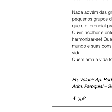
Nada advém das gran
pequenos grupos de 
que o diferencial p
Ouvir, acolher e en
harmonizar-se! Ques
mundo e suas conse
vida.
Quem ama a vida to
Pe, Valdair Ap. Rodr
Adm. Paroquial – S