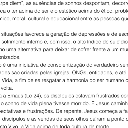
arpe diem”, as ausências de sonhos despontam, decor
a o ter acima do ser e o estético acima do ético, pro
co, moral, cultural e educacional entre as pessoas qu
 
situações favorece a geração de depressões e de esc
frimento interno e, com isso, o alto índice de suicídios
o uma alternativa para deixar de sofrer frente a um m
onizados. 
é uma iniciativa de conscientização do verdadeiro sen
dades são criadas pelas igrejas, ONGs, entidades, e at
a Vida, a fim de se resgatar a harmonia do ser humano
volta. 
a a Emaús (Lc 24), os discípulos estavam frustrados c
 o sonho de vida plena tivesse morrido. E Jesus caminh
ectativas e frustrações. De repente, Jesus começa a f
 discípulos e as vendas de seus olhos caíram a ponto 
to Vivo, a Vida acima de toda cultura da morte. 