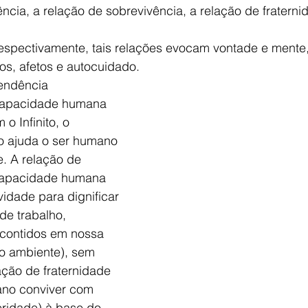
cia, a relação de sobrevivência, a relação de fraterni
 Respectivamente, tais relações evocam vontade e ment
os, afetos e autocuidado. 
endência 
apacidade humana 
o Infinito, o 
o ajuda o ser humano 
de. A relação de 
capacidade humana 
ividade para dignificar 
de trabalho, 
 contidos em nossa 
o ambiente), sem 
ação de fraternidade 
no conviver com 
eridade) à base do 