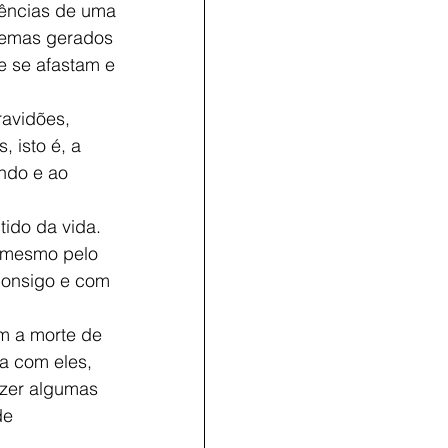
rências de uma
blemas gerados
e se afastam e
ravidões,
, isto é, a
undo e ao
tido da vida.
é mesmo pelo
 consigo e com
om a morte de
a com eles,
azer algumas
de 