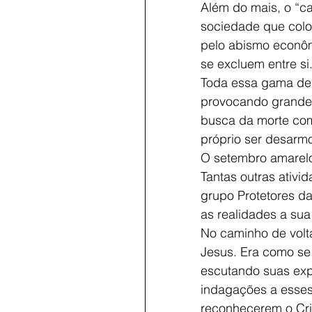
Além do mais, o “c
sociedade que coloc
pelo abismo econômi
se excluem entre si.
Toda essa gama de 
provocando grande so
busca da morte com
próprio ser desarm
O setembro amarelo 
Tantas outras ativi
grupo Protetores d
as realidades a sua 
No caminho de volt
Jesus. Era como se
escutando suas exp
indagações a esses
reconhecerem o Cris