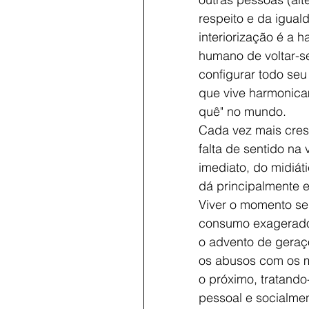
respeito e da igual
interiorização é a h
humano de voltar-se 
configurar todo se
que vive harmonica
quê" no mundo. 
Cada vez mais cresc
falta de sentido na
imediato, do midiát
dá principalmente e
Viver o momento se
consumo exagerado d
o advento de geraç
os abusos com os m
o próximo, tratando-
pessoal e socialmen