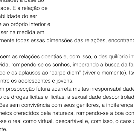
dade. E a relação de
abilidade do ser 
ao próprio interior e 
u ser na medida em 
mente todas essas dimensões das relações, encontrand
em as relações doentias e, com isso, o desiquilíbrio i
 vida, rompendo-se os sonhos, imperando a busca da fa
ico e os aplausos ao “carpe diem” (viver o momento). Is
ntre os adolescentes e jovens. 
m prospecção futura acarreta muitas irresponsabilidad
e drogas lícitas e ilícitas, a sexualidade descontrolad
ões sem convivência com seus genitores, a indiferença
eios oferecidos pela natureza, rompendo-se a boa co
se o real como virtual, descartável e, com isso, o caos 
te. 