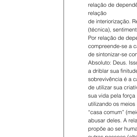
relação de dependên
relação
de interiorização.
(técnica), sentiment
Por relação de dep
compreende-se a c
de sintonizar-se com 
Absoluto: Deus. Iss
a driblar sua finitu
sobrevivência é a 
de utilizar sua criat
sua vida pela força 
utilizando os meios
“casa comum” (mei
abusar deles. A rel
propõe ao ser huma
outras pessoas (alt