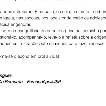
des estruturas! É na base, ou seja, na família, no bair
igreja, nas escolas, nos locais onde estão os adolesc
recisa engendrar. 
tender o desequilíbrio do outro é o principal caminho pa
tioná-lo, acompanhá-lo, levá-lo a refletir sobre a orig
quentes frustrações são caminhos para fazer renascer
rna-se diácono em prol à vida!
igues.  
ão Bernardo – Fernandópolis/SP.