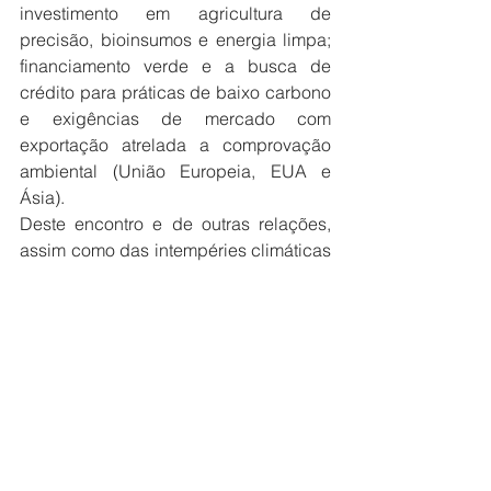
investimento em agricultura de 
precisão, bioinsumos e energia limpa; 
financiamento verde e a busca de 
crédito para práticas de baixo carbono 
e exigências de mercado com 
exportação atrelada a comprovação 
ambiental (União Europeia, EUA e 
Ásia).
Deste encontro e de outras relações, 
assim como das intempéries climáticas 
e das ações antrópicas ou não, 
teremos mais consequências e 
resultados do setor. Aqui sempre 
temos, literalmente, que saber quais 
sementes plantar para saber o que 
vamos colher.
Sobre João Henrique Caparroz Gomes: 