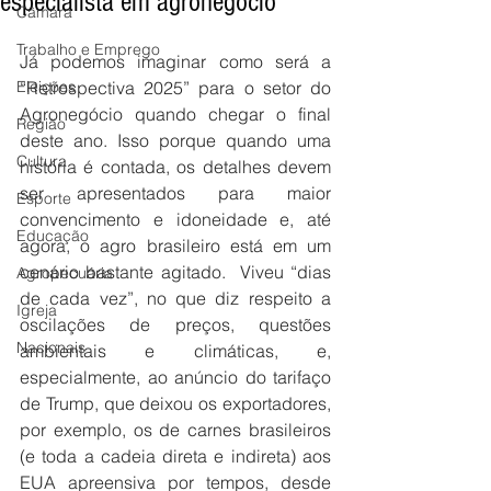
especialista em agronegócio
Câmara
Trabalho e Emprego
Já podemos imaginar como será a 
Eleições
“Retrospectiva 2025” para o setor do 
Agronegócio quando chegar o final 
Região
deste ano. Isso porque quando uma 
Cultura
história é contada, os detalhes devem 
ser apresentados para maior 
Esporte
convencimento e idoneidade e, até 
Educação
agora, o agro brasileiro está em um 
cenário bastante agitado.  Viveu “dias 
Agropecuária
de cada vez”, no que diz respeito a 
Igreja
oscilações de preços, questões 
Nacionais
ambientais e climáticas, e, 
especialmente, ao anúncio do tarifaço 
de Trump, que deixou os exportadores, 
por exemplo, os de carnes brasileiros 
(e toda a cadeia direta e indireta) aos 
EUA apreensiva por tempos, desde 