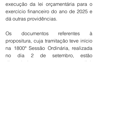
execução da lei orçamentária para o 
exercício financeiro do ano de 2025 e 
dá outras providências.
Os documentos referentes à 
propositura, cuja tramitação teve início 
na 1800ª Sessão Ordinária, realizada 
no dia 2 de setembro, estão 
disponíveis no link 
https://jales.siscam.com.br/Documento
s/Documento/49776
.
Os interessados podem obter mais 
informações sobre as Sessões 
Ordinárias da Câmara Municipal de 
Jales no endereço 
eletrônico 
https://jales.siscam.com.br/s
essoes
.