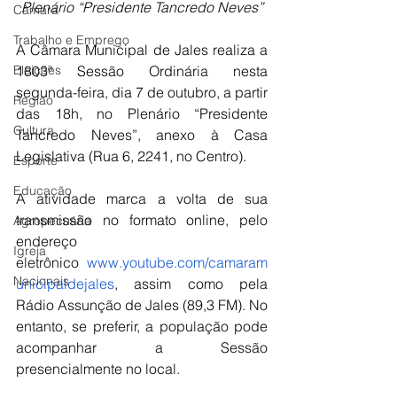
Plenário “Presidente Tancredo Neves”
Câmara
Trabalho e Emprego
A Câmara Municipal de Jales realiza a 
Eleições
1803ª Sessão Ordinária nesta 
segunda-feira, dia 7 de outubro, a partir 
Região
das 18h, no Plenário “Presidente 
Cultura
Tancredo Neves”, anexo à Casa 
Legislativa (Rua 6, 2241, no Centro).
Esporte
Educação
A atividade marca a volta de sua 
transmissão no formato online, pelo 
Agropecuária
endereço 
Igreja
eletrônico 
www.youtube.com/camaram
Nacionais
unicipaldejales
, assim como pela 
Rádio Assunção de Jales (89,3 FM). No 
entanto, se preferir, a população pode 
acompanhar a Sessão 
presencialmente no local.