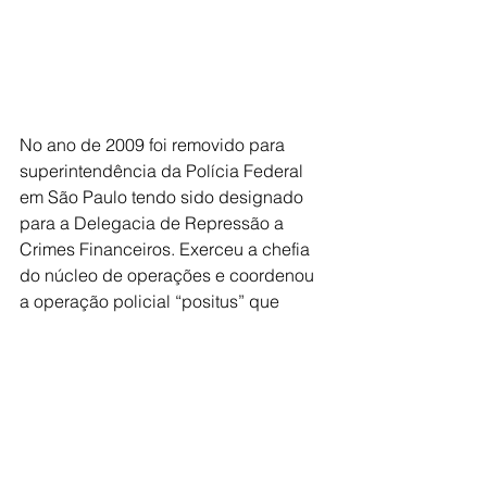
No ano de 2009 foi removido para 
superintendência da Polícia Federal 
em São Paulo tendo sido designado 
para a Delegacia de Repressão a 
Crimes Financeiros. Exerceu a chefia 
do núcleo de operações e coordenou 
a operação policial “positus” que 
combateu a fraude no fundo de 
pensão Postalis. dos Correios
No ano de 2016 foi removido para a 
cidade de Ribeirão Preto onde 
exerceu a função de chefe do núcleo 
de polícia administrativa e chefe 
substituto da Delegacia de Ribeirão 