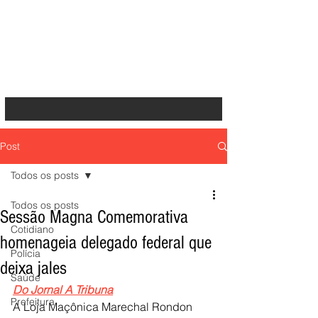
Post
Todos os posts
Todos os posts
Sessão Magna Comemorativa
Cotidiano
homenageia delegado federal que
Polícia
deixa jales
Saúde
Do Jornal A Tribuna
Prefeitura
A Loja Maçônica Marechal Rondon 