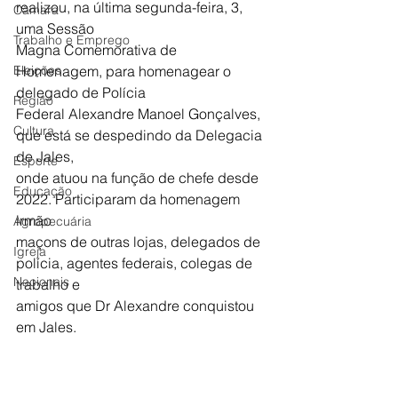
realizou, na última segunda-feira, 3, 
Câmara
uma Sessão
Trabalho e Emprego
Magna Comemorativa de 
Eleições
Homenagem, para homenagear o 
delegado de Polícia
Região
Federal Alexandre Manoel Gonçalves, 
Cultura
que está se despedindo da Delegacia 
de Jales,
Esporte
onde atuou na função de chefe desde 
Educação
2022. Participaram da homenagem 
irmão
Agropecuária
maçons de outras lojas, delegados de 
Igreja
polícia, agentes federais, colegas de 
Nacionais
trabalho e
amigos que Dr Alexandre conquistou 
em Jales.