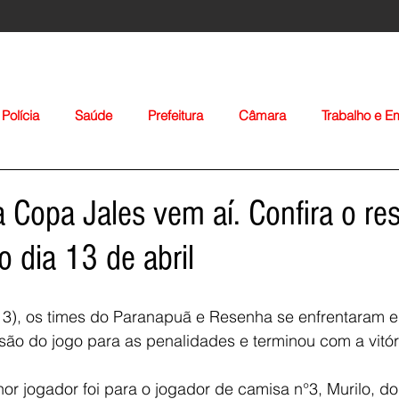
Polícia
Saúde
Prefeitura
Câmara
Trabalho e 
orte
Educação
Agropecuária
Igreja
Nacionais
a Copa Jales vem aí. Confira o re
o dia 13 de abril
13), os times do Paranapuã e Resenha se enfrentaram e
são do jogo para as penalidades e terminou com a vitór
Voltar
r jogador foi para o jogador de camisa n°3, Murilo, d