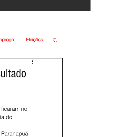
Emprego
Eleições
sultado
 ficaram no 
ia do 
o Paranapuã. 