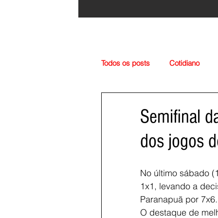
Todos os posts
Cotidiano
Região
Cultura
Esp
Semifinal d
dos jogos d
No último sábado (
1x1, levando a deci
Paranapuã por 7x6.
O destaque de melho