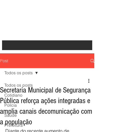
Post
Todos os posts
Todos os posts
Secretaria Municipal de Segurança
Cotidiano
Pública reforça ações integradas e
Polícia
amplia canais decomunicação com
Saúde
a população
Prefeitura
Diante do recente aumento de 