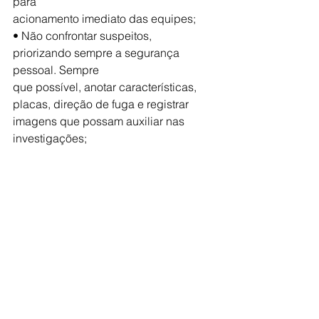
para
acionamento imediato das equipes;
• Não confrontar suspeitos, 
priorizando sempre a segurança 
pessoal. Sempre
que possível, anotar características, 
placas, direção de fuga e registrar
imagens que possam auxiliar nas 
investigações;
• Ao comunicar uma ocorrência, 
fornecer informações objetivas como 
local,
horário, descrição do fato, 
características de pessoas e veículos 
e, se possível
e seguro, fotos ou vídeos que possam 
subsidiar a ação policial.