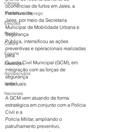
Câmara
ocorrências de furtos em Jales, a 
Prefeitura de
Trabalho e Emprego
Jales, por meio da Secretaria 
Eleições
Municipal de Mobilidade Urbana e 
Região
Segurança
Pública, intensificou as ações 
Cultura
preventivas e operacionais realizadas 
Esporte
pela
Guarda Civil Municipal (GCM), em 
Educação
integração com as forças de 
Agropecuária
segurança
Igreja
estaduais.
Nacionais
A GCM vem atuando de forma 
estratégica em conjunto com a Polícia 
Civil e a
Polícia Militar, ampliando o 
patrulhamento preventivo, 