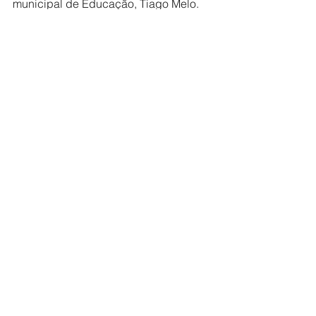
municipal de Educação, Tiago Melo.
Prefeitura
Educação
Ver tudo
Posts recentes