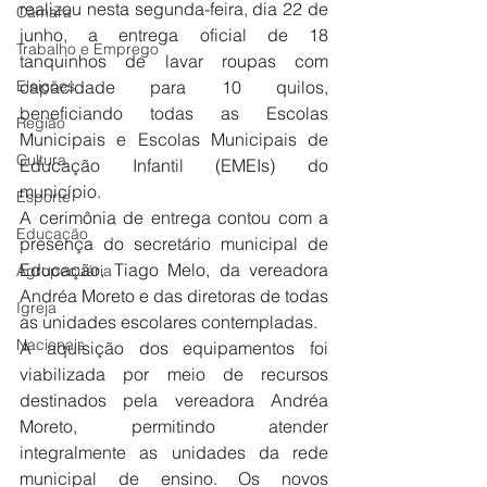
realizou nesta segunda-feira, dia 22 de 
Câmara
junho, a entrega oficial de 18 
Trabalho e Emprego
tanquinhos de lavar roupas com 
Eleições
capacidade para 10 quilos, 
beneficiando todas as Escolas 
Região
Municipais e Escolas Municipais de 
Cultura
Educação Infantil (EMEIs) do 
município.
Esporte
A cerimônia de entrega contou com a 
Educação
presença do secretário municipal de 
Educação, Tiago Melo, da vereadora 
Agropecuária
Andréa Moreto e das diretoras de todas 
Igreja
as unidades escolares contempladas.
Nacionais
A aquisição dos equipamentos foi 
viabilizada por meio de recursos 
destinados pela vereadora Andréa 
Moreto, permitindo atender 
integralmente as unidades da rede 
municipal de ensino. Os novos 