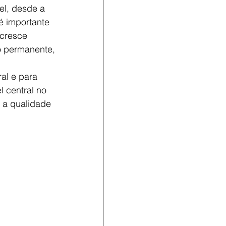
el, desde a 
é importante 
cresce 
o permanente, 
al e para 
 central no 
 a qualidade 