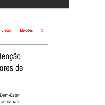
Emprego
Eleições
utenção
tores de
 Bem-Estar 
a demanda 