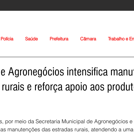
Polícia
Saúde
Prefeitura
Câmara
Trabalho e 
orte
Educação
Agropecuária
Igreja
Nacionais
de Agronegócios intensifica man
 rurais e reforça apoio aos produ
Voltar
es, por meio da Secretaria Municipal de Agronegócios e
ou as manutenções das estradas rurais, atendendo a um