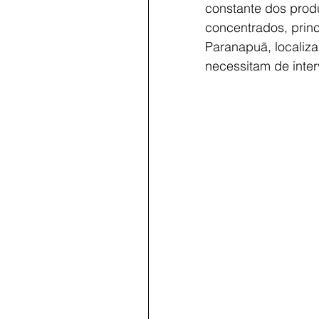
constante dos produ
concentrados, princ
Paranapuã, localiz
necessitam de inte