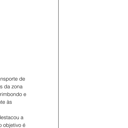
ansporte de 
es da zona 
arimbondo e 
te às 
destacou a 
 objetivo é 