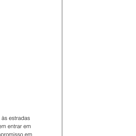
 às estradas 
em entrar em 
ompromisso em 