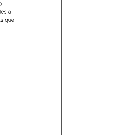
o 
les a 
as que 