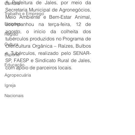
A Prefeitura de Jales, por meio da 
Câmara
Secretaria Municipal de Agronegócios, 
Trabalho e Emprego
Meio Ambiente e Bem-Estar Animal, 
Eleições
acompanhou na terça-feira, 12 de 
agosto, o início da colheita dos 
Região
tubérculos produzidos no Programa de 
Cultura
Olericultura Orgânica – Raízes, Bulbos 
e Tubérculos, realizado pelo SENAR-
Esporte
SP, FAESP e Sindicato Rural de Jales, 
Educação
com apoio de parceiros locais.
Agropecuária
Igreja
Nacionais