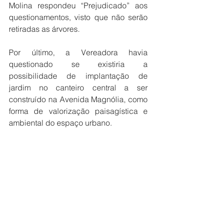
Molina respondeu “Prejudicado” aos 
questionamentos, visto que não serão 
retiradas as árvores.
Por último, a Vereadora havia 
questionado se existiria a 
possibilidade de implantação de 
jardim no canteiro central a ser 
construído na Avenida Magnólia, como 
forma de valorização paisagística e 
ambiental do espaço urbano.
A resposta foi que “o canteiro central 
será todo pavimentado, segundo 
projeto da Secretaria Municipal de 
Obras, Infraestrutura e 
Desenvolvimento Urbano”.
Câmara