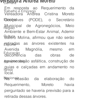
vereadora Andrea Moreto
Câmara
Em resposta ao Requerimento da 
Trabalho e Emprego
Vereadora Andrea Cristina Moreto 
Eleições
Gonçalves (PODE), o Secretário 
Municipal de Agronegócios, Meio 
Região
Ambiente e Bem-Estar Animal, Ademir 
Cultura
Balero Molina, afirmou que não serão 
retiradas as árvores existentes na 
Esporte
Avenida Magnólia, mesmo em 
Educação
decorrência das obras de 
pavimentação asfáltica, construção de 
Agropecuária
guias e calçadas em andamento no 
Igreja
local.
Nacionais
Na ocasião da elaboração do 
Requerimento, Moreto havia 
perguntado se haveria previsão para a 
retirada dessas árvores.