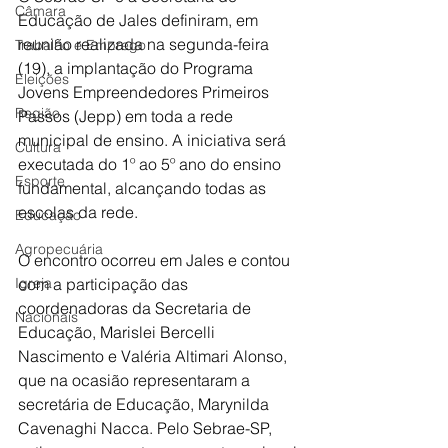
Câmara
Educação de Jales definiram, em 
reunião realizada na segunda-feira 
Trabalho e Emprego
(19), a implantação do Programa 
Eleições
Jovens Empreendedores Primeiros 
Região
Passos (Jepp) em toda a rede 
municipal de ensino. A iniciativa será 
Cultura
executada do 1º ao 5º ano do ensino 
Esporte
fundamental, alcançando todas as 
escolas da rede.
Educação
Agropecuária
O encontro ocorreu em Jales e contou 
Igreja
com a participação das 
coordenadoras da Secretaria de 
Nacionais
Educação, Marislei Bercelli 
Nascimento e Valéria Altimari Alonso, 
que na ocasião representaram a 
secretária de Educação, Marynilda 
Cavenaghi Nacca. Pelo Sebrae-SP, 