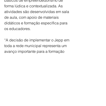
básicos de empreendedorismo de 
forma lúdica e contextualizada. As 
atividades são desenvolvidas em sala 
de aula, com apoio de materiais 
didáticos e formação específica para 
os educadores.
“A decisão de implementar o Jepp em 
toda a rede municipal representa um 
avanço importante para a formação 
das crianças, ao incentivar o 
protagonismo e o pensamento crítico 
desde o início da trajetória escolar”, 
afirmou Francisco Marques, consultor 
de negócios do Sebrae-SP.
Educação