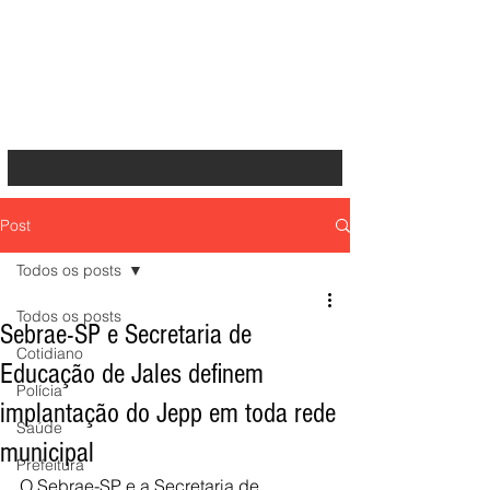
Post
Todos os posts
Todos os posts
Sebrae-SP e Secretaria de
Cotidiano
Educação de Jales definem
Polícia
implantação do Jepp em toda rede
Saúde
municipal
Prefeitura
O Sebrae-SP e a Secretaria de 