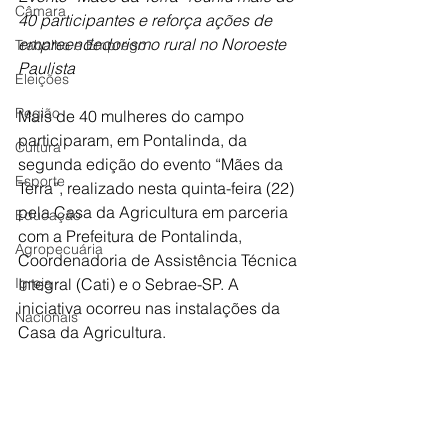
Câmara
40 participantes e reforça ações de 
empreendedorismo rural no Noroeste 
Trabalho e Emprego
Paulista
Eleições
Região
Mais de 40 mulheres do campo 
participaram, em Pontalinda, da 
Cultura
segunda edição do evento “Mães da 
Esporte
Terra”, realizado nesta quinta-feira (22) 
pela Casa da Agricultura em parceria 
Educação
com a Prefeitura de Pontalinda, 
Agropecuária
Coordenadoria de Assistência Técnica 
Igreja
Integral (Cati) e o Sebrae-SP. A 
iniciativa ocorreu nas instalações da 
Nacionais
Casa da Agricultura.