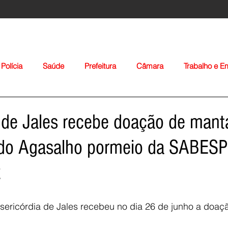
Polícia
Saúde
Prefeitura
Câmara
Trabalho e 
orte
Educação
Agropecuária
Igreja
Nacionais
 de Jales recebe doação de mant
o Agasalho pormeio da SABESP
2
Voltar
sericórdia de Jales recebeu no dia 26 de junho a doaç