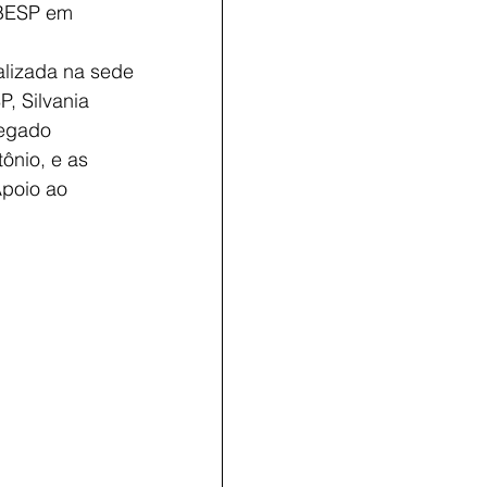
BESP em 
alizada na sede
, Silvania 
egado 
ônio, e as 
Apoio ao 