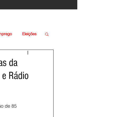
Emprego
Eleições
as da
 e Rádio
ão de 85 