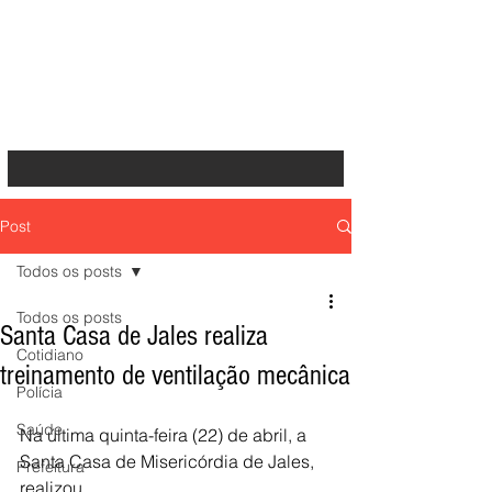
Post
Todos os posts
Todos os posts
Santa Casa de Jales realiza
Cotidiano
treinamento de ventilação mecânica
Polícia
Saúde
Na última quinta-feira (22) de abril, a 
Santa Casa de Misericórdia de Jales, 
Prefeitura
realizou