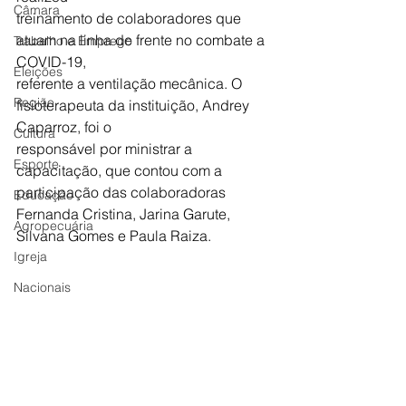
Câmara
treinamento de colaboradores que 
atuam na linha de frente no combate a 
Trabalho e Emprego
COVID-19,
Eleições
referente a ventilação mecânica. O 
Região
fisioterapeuta da instituição, Andrey 
Caparroz, foi o
Cultura
responsável por ministrar a 
Esporte
capacitação, que contou com a 
participação das colaboradoras 
Educação
Fernanda Cristina, Jarina Garute, 
Agropecuária
Silvana Gomes e Paula Raiza.
Igreja
Nacionais